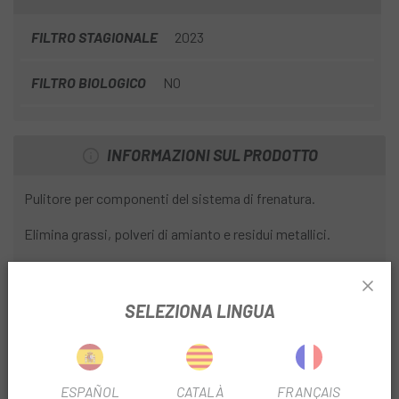
FILTRO STAGIONALE
2023
FILTRO BIOLOGICO
NO
INFORMAZIONI SUL PRODOTTO
Pulitore per componenti del sistema di frenatura.
Elimina grassi, polveri di amianto e residui metallici.
Elimina eventuali contaminazioni dai dischi dei freni e il
cigolio delle pastiglie.
SELEZIONA LINGUA
IMPORTANTE: Verificare il funzionamento del freno prima
di utilizzare la bicicletta
Quantità: 400ml.
ESPAÑOL
CATALÀ
FRANÇAIS