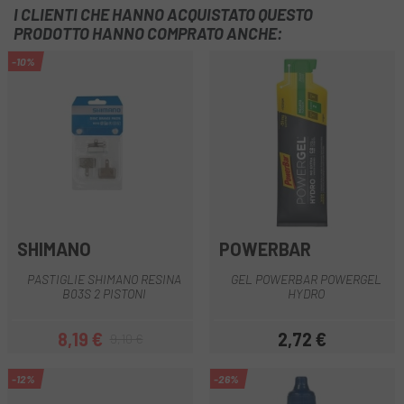
I CLIENTI CHE HANNO ACQUISTATO QUESTO
PRODOTTO HANNO COMPRATO ANCHE:
-10%
SHIMANO
POWERBAR
PASTIGLIE SHIMANO RESINA
GEL POWERBAR POWERGEL
B03S 2 PISTONI
HYDRO
8,19 €
2,72 €
9,10 €
Prezzo
Prezzo base
Prezzo
-12%
-26%