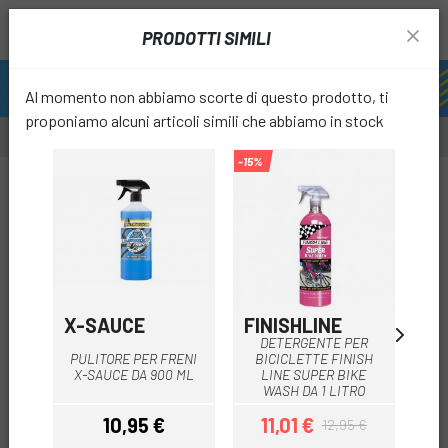
PRODOTTI SIMILI
Al momento non abbiamo scorte di questo prodotto, ti
proponiamo alcuni articoli simili che abbiamo in stock
-15%
favori
X-SAUCE
FINISHLINE
X-
DETERGENTE PER
X
PULITORE PER FRENI
BICICLETTE FINISH
X-SAUCE DA 900 ML
LINE SUPER BIKE
WASH DA 1 LITRO
10,95 €
11,01 €
12,95 €
Prezzo
Prezzo
Prezzo base