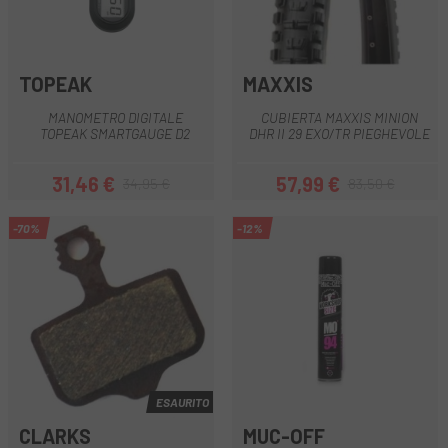
TOPEAK
MAXXIS
MANOMETRO DIGITALE
CUBIERTA MAXXIS MINION
TOPEAK SMARTGAUGE D2
DHR II 29 EXO/TR PIEGHEVOLE
31,46 €
57,99 €
34,95 €
83,50 €
Prezzo
Prezzo base
Prezzo
Prezzo base
-70%
-12%
ESAURITO
CLARKS
MUC-OFF