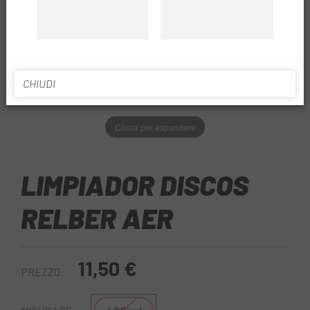
CHIUDI
Clicca per espandere
LIMPIADOR DISCOS
RELBER AER
11,50 €
PREZZO: