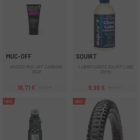
MUC-OFF
SQUIRT
GRASSO MUC-OFF CARBONO
LUBRIFICANTE SQUIRT LUBE
75GR
120ML
16,71 €
9,99 €
18,99 €
13,50 €
Prezzo
Prezzo base
Prezzo
Prezzo base
-10%
-30%