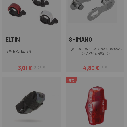
ELTIN
SHIMANO
QUICK-LINK CATENA SHIMANO
TIMBRO ELTIN
12V SM-CN910-12
3,01 €
4,80 €
3,75 €
6 €
Prezzo
Prezzo base
Prezzo
Prezzo base
-15%