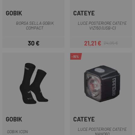
GOBIK
CATEYE
BORSA SELLA GOBIK
LUCE POSTERIORE CATEYE
COMPACT
VIZ150 (USB-C)
30 €
21,21 €
24,95 €
Prezzo
Prezzo
Prezzo base
-15%
GOBIK
CATEYE
LUCE POSTERIORE CATEYE
GOBIK ICON
NANO60