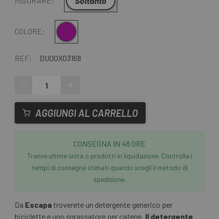
Soltanto
MISURARE:
Lilla-Grigio
COLORE:
REF:
DU00X03168
-
+
AGGIUNGI AL CARRELLO
CONSEGNA IN 48 ORE
Tranne ultime unità o prodotti in liquidazione. Controlla i
tempi di consegna stimati quando scegli il metodo di
spedizione.
Da
Escapa
troverete un detergente generico per
biciclette e uno sgrassatore per catene.
Il detergente