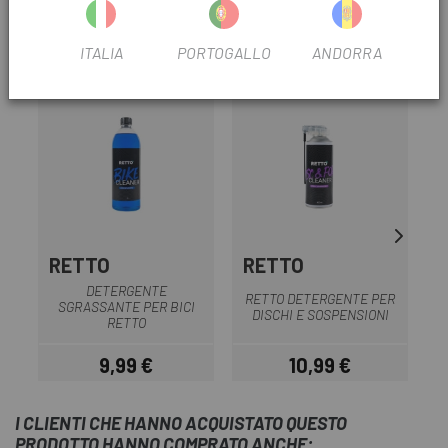
RECENSIONI TRUSTED SHOPS
ITALIA
PORTOGALLO
ANDORRA
PRODOTTI SIMILI
RETTO
RETTO
DETERGENTE
RETTO DETERGENTE PER
SGRASSANTE PER BICI
DISCHI E SOSPENSIONI
RETTO
9,99 €
10,99 €
Prezzo
Prezzo
I CLIENTI CHE HANNO ACQUISTATO QUESTO
PRODOTTO HANNO COMPRATO ANCHE: