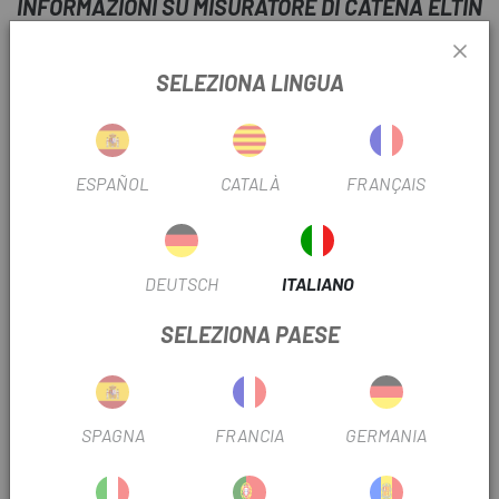
INFORMAZIONI SU MISURATORE DI CATENA ELTIN
SCHEDA PRODOTTO
SELEZIONA LINGUA
FILTRO STAGIONALE
2024
ESPAÑOL
CATALÀ
FRANÇAIS
INFORMAZIONI SUL PRODOTTO
Caratteristiche:
DEUTSCH
ITALIANO
Materiale: Acciaio inossidabile
SELEZIONA PAESE
Peso: 40 g.
Misura: 14 cm.
SPAGNA
FRANCIA
GERMANIA
RECENSIONI TRUSTED SHOPS