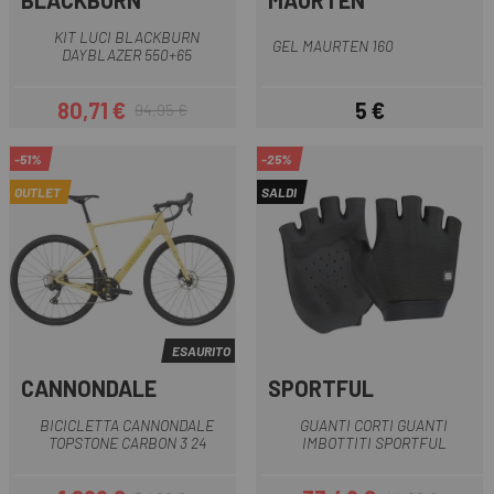
BLACKBURN
MAURTEN
KIT LUCI BLACKBURN
GEL MAURTEN 160
DAYBLAZER 550+65
80,71 €
5 €
94,95 €
Prezzo
Prezzo base
Prezzo
-51%
-25%
OUTLET
SALDI
ESAURITO
CANNONDALE
SPORTFUL
BICICLETTA CANNONDALE
GUANTI CORTI GUANTI
TOPSTONE CARBON 3 24
IMBOTTITI SPORTFUL