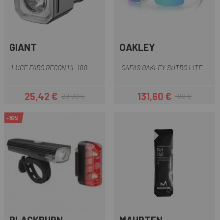
GIANT
OAKLEY
LUCE FARO RECON HL 100
GAFAS OAKLEY SUTRO LITE
25,42 €
131,60 €
29,90 €
188 €
Prezzo
Prezzo base
Prezzo
Prezzo base
-15%