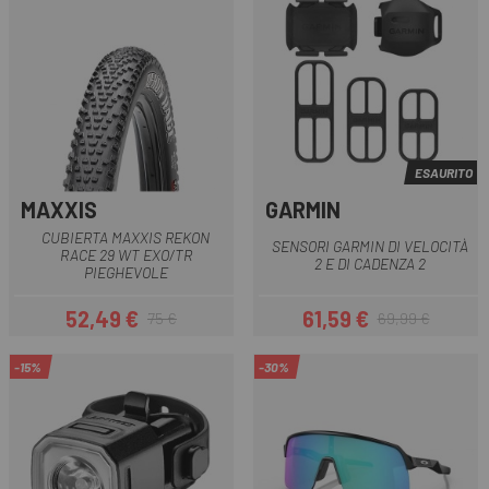
ESAURITO
MAXXIS
GARMIN
CUBIERTA MAXXIS REKON
SENSORI GARMIN DI VELOCITÀ
RACE 29 WT EXO/TR
2 E DI CADENZA 2
PIEGHEVOLE
52,49 €
61,59 €
75 €
69,99 €
Prezzo
Prezzo base
Prezzo
Prezzo base
-15%
-30%