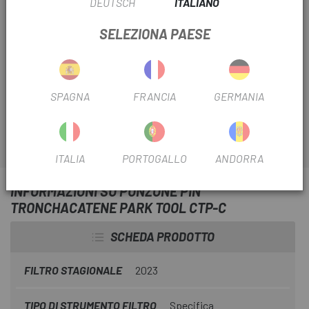
DEUTSCH
ITALIANO
Escapa
ti offre gli strumenti più professionali per poter
eseguire la manutenzione e la regolazione della tua
SELEZIONA PAESE
bicicletta come se avessi un officina. Il
Punzon Park
Tool Pin Tronchacadenas CTP-C
con aghi di ricambio
in acciaio temprato si adattano ai modelli di attrezzi per
catene CT-1, CT-2, CT-3, CT-3.2, CT-5 e CT-7.
SPAGNA
FRANCIA
GERMANIA
ITALIA
PORTOGALLO
ANDORRA
INFORMAZIONI SU PUNZONE PIN
TRONCHACATENE PARK TOOL CTP-C
SCHEDA PRODOTTO
FILTRO STAGIONALE
2023
TIPO DI STRUMENTO FILTRO
Specifica