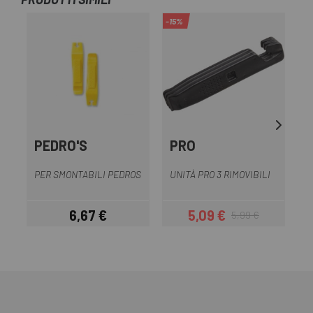
-15%
PEDRO'S
PRO
U
C
PER SMONTABILI PEDROS
UNITÀ PRO 3 RIMOVIBILI
6,67 €
5,09 €
5,99 €
Prezzo
Prezzo
Prezzo base