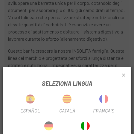
sviluppare una barretta unica per il corpo, dotandolo degli
strumenti per assorbire più di 100 g di carboidrati al tempo.
Va sottolineato che per realizzare strategie nutrizionali con
elevate quantità di carboidrati è essenziale avere un
processo di adattamento e abituare il sistema digestivo a
lavorare durante lo sforzo (allenamento digestivo).
Questo bar fa crescere la nostra INSOLITA famiglia. Questa
linea del marchio è progettata per sforzi a lunga distanza e
strategie nutrizionali impegnative, si caratterizza per il
modo in cui funzionano i suoi carboidrati, conferendo
all'atleta grandi capacità digestive ed energetiche, essendo
SELEZIONA LINGUA
in grado di fornire all'organismo gli strumenti per assorbire
grandi quantità di carboidrati. carbonio all'ora.
Contenuto nutrizionale PER 65g
ESPAÑOL
CATALÀ
FRANÇAIS
Valore energetico
1034 kJ, 244 kcal
Grassi
- di cui saturi 3 g 2 g