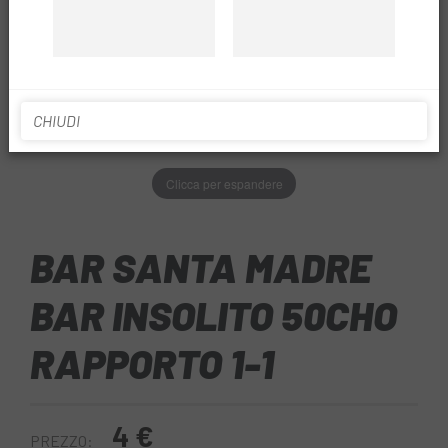
CHIUDI
Clicca per espandere
BAR SANTA MADRE
BAR INSOLITO 50CHO
RAPPORTO 1-1
4 €
PREZZO: