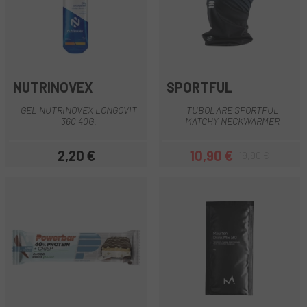
NUTRINOVEX
SPORTFUL
GEL NUTRINOVEX LONGOVIT
TUBOLARE SPORTFUL
360 40G.
MATCHY NECKWARMER
2,20 €
10,90 €
19,90 €
Prezzo
Prezzo
Prezzo base