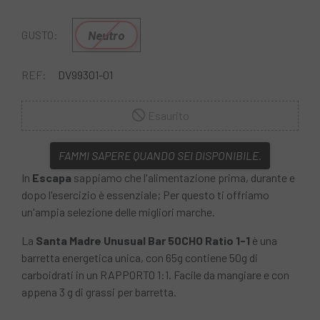
Neutro
GUSTO:
REF:
DV99301-01
Esaurito
FAMMI SAPERE QUANDO SEI DISPONIBILE.
In
Escapa
sappiamo che l'alimentazione prima, durante e
dopo l'esercizio è essenziale; Per questo ti offriamo
un'ampia selezione delle migliori marche.
La
Santa Madre Unusual Bar 50CHO Ratio 1-1
è una
barretta energetica unica, con 65g contiene 50g di
carboidrati in un RAPPORTO 1:1. Facile da mangiare e con
appena 3 g di grassi per barretta.