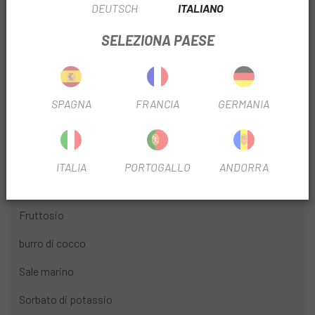
DEUTSCH
ITALIANO
Carboidrati
- di cui zuccheri 50 g 28 g
SELEZIONA PAESE
Proteine
3 g
Sodio
165 mg
Ingredienti
IN PROPORZIONE
SPAGNA
FRANCIA
GERMANIA
Sciroppo di fruttosio
riso soffiato
ITALIA
PORTOGALLO
ANDORRA
Farina d'avena senza glutine
Fruttosio
burro di cocco
Sale marino
Sorbato di potassio