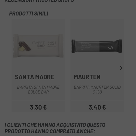
PRODOTTI SIMILI
SANTA MADRE
MAURTEN
BARRITA SANTA MADRE
BARRITA MAURTEN SOLID
M
DOLCE BAR
C 160
3,30 €
3,40 €
Prezzo
Prezzo
I CLIENTI CHE HANNO ACQUISTATO QUESTO
PRODOTTO HANNO COMPRATO ANCHE: