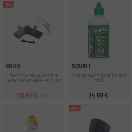
-10%
SRAM
SQUIRT
PASTIGLIE ORGANICHE PER
LUBRIFICANTE SQUIRT E-BIKE
FRENI SRAM GUIDE/TRAIL/G2
120ML
30,60 €
14,50 €
34 €
Prezzo
Prezzo base
Prezzo
-45%