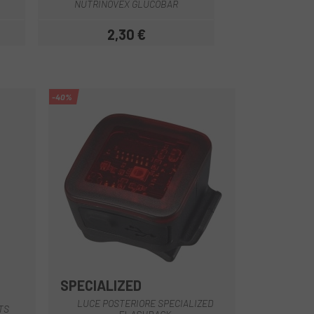
NUTRINOVEX GLUCOBAR
MAGNESI
2,30 €
2,
Prezzo
-40%
SPECIALIZED
Nero
LUCE POSTERIORE SPECIALIZED
TS