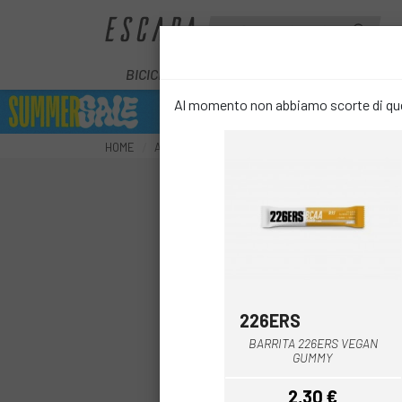
BICICLETTE
E-BIKE
COMPONENT
Al momento non abbiamo scorte di ques
HOME
ACCESSORI
NUTRIZIONE
BARRETTE
BA
226ERS
BARRITA 226ERS VEGAN
GUMMY
2,30 €