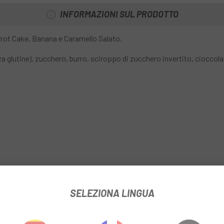
Barretta Santa Madre Oatca
INFORMAZIONI SUL PRODOTTO
il che la rende uno snack ideale 
periodo dell'anno.
rot Cake, Banana e Caramello Salato.
za glutine), zucchero, burro, sciroppo di zucchero invertito, cioccol
SELEZIONA LINGUA