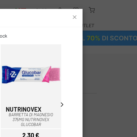
O
BLOG
ATTREZZATURA
SERVIZI
OUTLET
tock
ANTA MADRE
DI AVENA
NUTRINOVEX
NUTRINOVEX
BARRETTA DI MAGNESIO
NUTRINOVEX GLUCOBAR
375MG NUTRINOVEX
BARRETTA DI MAGNESIO 250
GLUCOBAR
MG
2,30 €
2,30 €