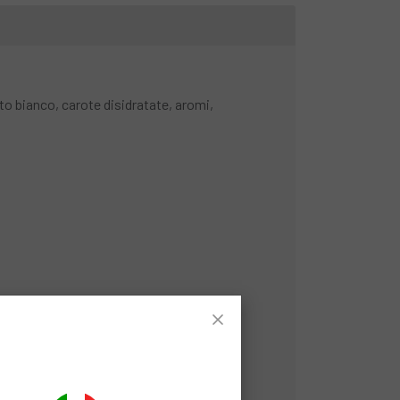
ke Bar
è ricca di carboidrati e senza copertura,
per sostenere l'attività sportiva in qualsiasi
ato bianco, carote disidratate, aromi,