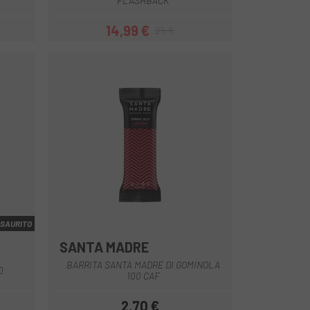
FLASHBACK
14,99 €
25 €
Prezzo
Prezzo base
SAURITO
SANTA MADRE
Multiplo
BARRITA SANTA MADRE DI GOMINOLA
0
100 CAF
2,70 €