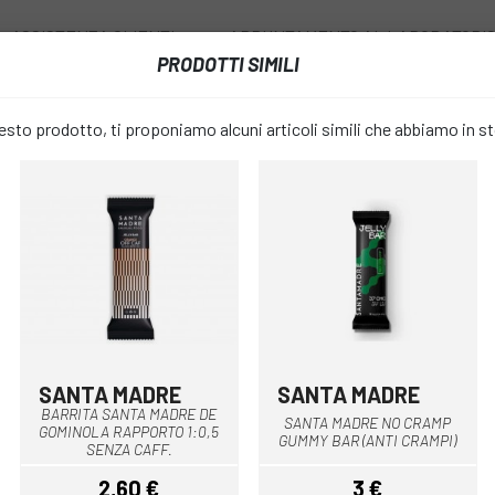
ASSISTENZA CLIENTI
APPUNTAMENTO AL LABORATORI
PRODOTTI SIMILI
I
RUOTE
ACCESSORI
ABBIGLIAMENTO
to prodotto, ti proponiamo alcuni articoli simili che abbiamo in s
RRITA SANTA MADRE BARRETTE DI AVENA
BARRITA S
favorite_border
BARRETTE 
2,70 €
PREZZO:
SANTA MADRE
SANTA MADRE
BARRITA SANTA MADRE DE
SANTA MADRE NO CRAMP
GOMINOLA RAPPORTO 1:0,5
Multiplo
COLORE:
GUMMY BAR (ANTI CRAMPI)
SENZA CAFF.
2,60 €
3 €