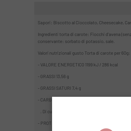
Sapori: Biscotto al Cioccolato, Cheesecake, Car
Ingredienti torta di carote: Fiocchi d'avena (sen
conservante: sorbato di potassio, sale.
Valori nutrizionali gusto Torta di carote per 60g:
- VALORE ENERGETICO 1199 kJ / 286 kcal
- GRASSI 13,56 g
- GRASSI SATURI 7,4 g
- CARBOIDRATI 37 g
. Di cui ZUCCHERI 25 g
- PROTEINE 3,7 g