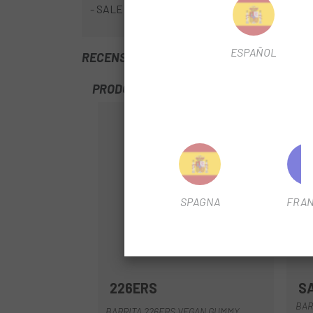
- SALE 0,18 g
ESPAÑOL
RECENSIONI TRUSTED SHOPS
PRODOTTI SIMILI
SPAGNA
FRAN
226ERS
S
BAR
BARRITA 226ERS VEGAN GUMMY