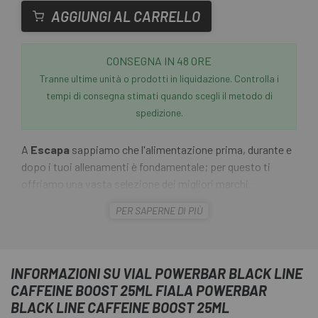
AGGIUNGI AL CARRELLO
CONSEGNA IN 48 ORE
Tranne ultime unità o prodotti in liquidazione. Controlla i
tempi di consegna stimati quando scegli il metodo di
spedizione.
A
Escapa
sappiamo che l'alimentazione prima, durante e
dopo i tuoi allenamenti è fondamentale; per questo ti
offriamo una vasta selezione dei migliori marchi.
PER SAPERNE DI PIÙ
Vuoi aumentare la tua concentrazione e le tue prestazioni
nella resistenza? In tal caso, il
Vial PowerBar Black Line
Caffeine Boost 25ml
ti fornisce 200mg di caffeina in
una pratica fiala e combina la caffeina proveniente da
INFORMAZIONI SU VIAL POWERBAR BLACK LINE
diverse fonti come il mate o l'estratto di guaranà. Prova
CAFFEINE BOOST 25ML FIALA POWERBAR
questo rapido apporto di caffeina a cui molti atleti
BLACK LINE CAFFEINE BOOST 25ML
ricorrono durante l'allenamento e la competizione.