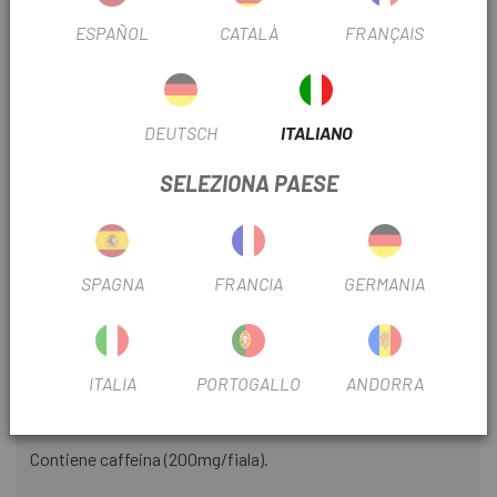
estratto di guaranà (1,5%), caffeina, acidificante (acido
ESPAÑOL
CATALÀ
FRANÇAIS
citrico), conservante (sorbato di potassio), aromi naturali,
dolcificanti (ciclamato di sodio, acesulfame K, sucralosio,
saccarina sodica).
DEUTSCH
ITALIANO
Uso consigliato:
SELEZIONA PAESE
Max. 1 fiala/giorno. Agitare bene prima dell'uso.
Questo integratore alimentare non deve essere utilizzato
come sostituto di una dieta varia.
SPAGNA
FRANCIA
GERMANIA
È importante seguire una dieta varia ed equilibrata e uno
stile di vita sano.
Non superare la dose giornaliera raccomandata.
ITALIA
PORTOGALLO
ANDORRA
Mantenere fuori dalla portata dei bambini.
Contiene caffeina (200mg/fiala).