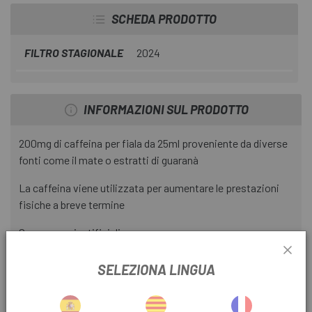
SCHEDA PRODOTTO
FILTRO STAGIONALE
2024
INFORMAZIONI SUL PRODOTTO
200mg di caffeina per fiala da 25ml proveniente da diverse
fonti come il mate o estratti di guaranà
La caffeina viene utilizzata per aumentare le prestazioni
fisiche a breve termine
Senza aromi artificiali
Ingredienti:
SELEZIONA LINGUA
Acqua, succo di uva bianca da concentrato, succo
d'arancia da concentrato, estratto di erba mate (1,5%),