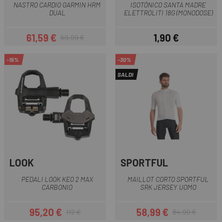
NASTRO CARDIO GARMIN HRM
ISOTÓNICO SANTA MADRE
DUAL
ELETTROLITI 18G (MONODOSE)
61,59 €
1,90 €
69,99 €
Prezzo
Prezzo base
Prezzo
-15%
-30%
SALDI
LOOK
SPORTFUL
PEDALI LOOK KEO 2 MAX
MAILLOT CORTO SPORTFUL
CARBONIO
SRK JERSEY UOMO
95,20 €
58,99 €
112 €
84,90 €
Prezzo
Prezzo base
Prezzo
Prezzo base