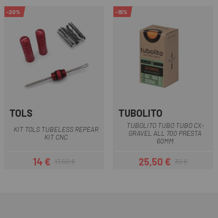
-20%
-15%
TOLS
TUBOLITO
TUBOLITO TUBO TUBO CX-
KIT TOLS TUBELESS REPEAR
GRAVEL ALL 700 PRESTA
KIT CNC
60MM
14 €
25,50 €
17,50 €
30 €
Prezzo
Prezzo base
Prezzo
Prezzo base