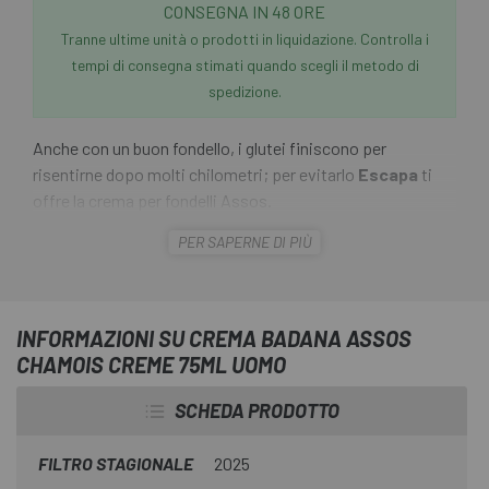
CONSEGNA IN 48 ORE
Tranne ultime unità o prodotti in liquidazione. Controlla i
tempi di consegna stimati quando scegli il metodo di
spedizione.
Anche con un buon fondello, i glutei finiscono per
risentirne dopo molti chilometri; per evitarlo
Escapa
ti
offre la crema per fondelli Assos.
PER SAPERNE DI PIÙ
La Chamois Crème di Assos è ora disponibile in un
formato adatto per viaggiare o per l'uso nei giorni di gara.
La
Crema per Fondelli Assos Chamois Creme 75ml
Uomo
, indispensabile prima di iniziare qualsiasi percorso,
INFORMAZIONI SU CREMA BADANA ASSOS
riduce l'irritazione causata dalla frizione, oltre a idratare e
CHAMOIS CREME 75ML UOMO
riparare la pelle.
SCHEDA PRODOTTO
FILTRO STAGIONALE
2025