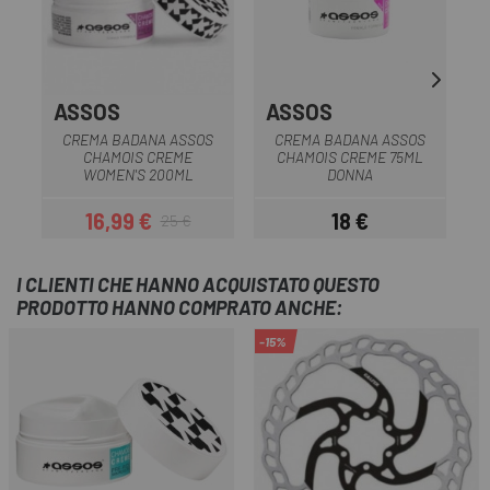
ASSOS
ASSOS
G
CREMA BADANA ASSOS
CREMA BADANA ASSOS
CHAMOIS CREME
CHAMOIS CREME 75ML
WOMEN'S 200ML
DONNA
16,99 €
18 €
25 €
Prezzo
Prezzo base
Prezzo
I CLIENTI CHE HANNO ACQUISTATO QUESTO
PRODOTTO HANNO COMPRATO ANCHE:
-15%