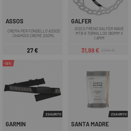
ASSOS
GALFER
DISCO FRENO GALFER WAVE
CREMA PER FONDELLO ASSOS
MTB 6 TORNILLOS 180MM X
CHAMOIS CREME 200ML
1.8MM
27 €
31,99 €
37,64 €
Prezzo
Prezzo
Prezzo base
-12%
ESAURITO
ESAURITO
GARMIN
SANTA MADRE