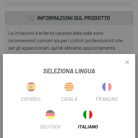
INFORMAZIONI SUL PRODOTTO
Le irritazioni e le ferite causate dalla sella sono
inconvenienti comuni sia per i ciclisti professionisti che
per gli appassionati, quindi abbiamo appositamente
progettato una crema lubrificante per alleviare entrambi i
problemi. La crema Chamois Crème di ASSOS idrata con un
tocco rinfrescante e ha la viscosità perfetta per ridurre
SELEZIONA LINGUA
l'attrito. Resiste ai percorsi più lunghi, dopodiché si
dissolve completamente senza causare danni o lasciare
macchie sul fondello. Abbiamo perfezionato la formula nel
ESPAÑOL
CATALÀ
FRANÇAIS
corso di decenni fino a renderla il punto di riferimento del
settore in questo elemento essenziale dell'attrezzatura
ciclistica.
DEUTSCH
ITALIANO
Caratteristiche: