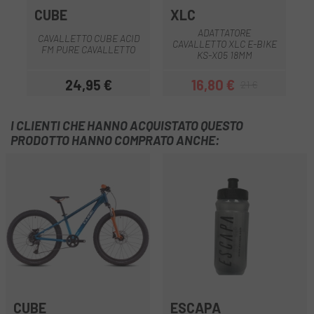
CUBE
XLC
ADATTATORE
CAVALLETTO CUBE ACID
CAVALLETTO XLC E-BIKE
FM PURE CAVALLETTO
KS-X05 18MM
24,95 €
16,80 €
21 €
Prezzo
Prezzo
Prezzo base
I CLIENTI CHE HANNO ACQUISTATO QUESTO
PRODOTTO HANNO COMPRATO ANCHE:
CUBE
ESCAPA