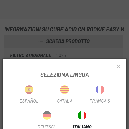
INFORMAZIONI SU CUBE ACID CM ROOKIE EASY M
SCHEDA PRODOTTO
FILTRO STAGIONALE
2025
SELEZIONA LINGUA
INFORMAZIONI SUL PRODOTTO
Adatto per biciclette con interfaccia di montaggio
intercatena
ESPAÑOL
CATALÀ
FRANÇAIS
Peso ridotto
Regolazione della lunghezza senza attrezzi
DEUTSCH
ITALIANO