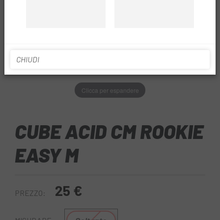
CHIUDI
Clicca per espandere
CUBE ACID CM ROOKIE
EASY M
25 €
PREZZO: