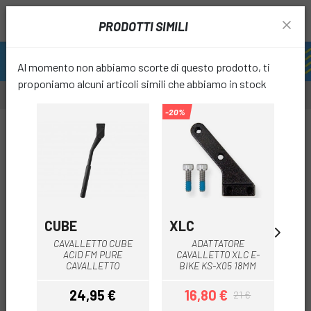
PRODOTTI SIMILI
Al momento non abbiamo scorte di questo prodotto, ti
proponiamo alcuni articoli simili che abbiamo in stock
-20%
favori
CUBE
XLC
PL
CAVALLETTO CUBE
ADATTATORE
CA
ACID FM PURE
CAVALLETTO XLC E-
P
CAVALLETTO
BIKE KS-X05 18MM
24,95 €
16,80 €
21 €
Prezzo
Prezzo
Prezzo base