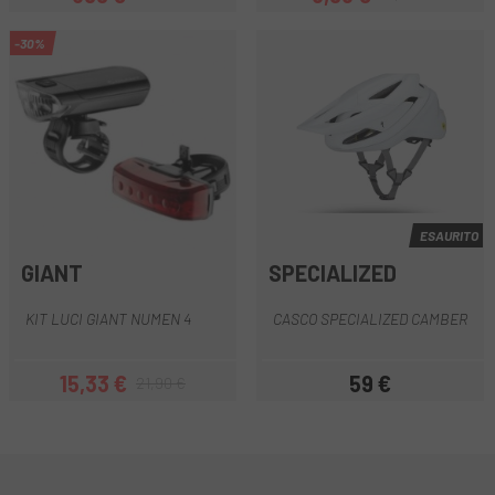
Prezzo
Prezzo base
Prezzo
Prezzo base
-30%
ESAURITO
GIANT
SPECIALIZED
KIT LUCI GIANT NUMEN 4
CASCO SPECIALIZED CAMBER
15,33 €
59 €
21,90 €
Prezzo
Prezzo base
Prezzo