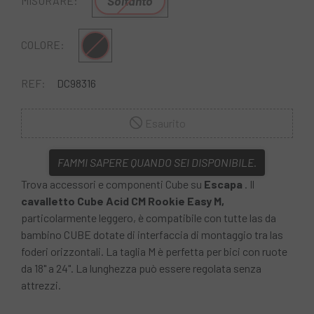
Soltanto
MISURARE:
Nero
COLORE:
REF:
DC98316
Esaurito
FAMMI SAPERE QUANDO SEI DISPONIBILE.
Trova accessori e componenti Cube su
Escapa
. Il
cavalletto Cube Acid CM Rookie Easy M,
particolarmente leggero, è compatibile con tutte las da
bambino CUBE dotate di interfaccia di montaggio tra las
foderi orizzontali. La taglia M è perfetta per bici con ruote
da 18" a 24". La lunghezza può essere regolata senza
attrezzi.