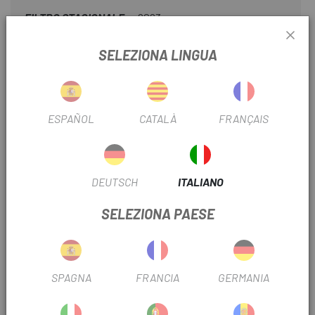
FILTRO STAGIONALE
2023
SELEZIONA LINGUA
INFORMAZIONI SUL PRODOTTO
Caratteristiche:
ESPAÑOL
CATALÀ
FRANÇAIS
. Realizzato in alluminio resistente.
. Montaggio con due viti.
DEUTSCH
ITALIANO
. Compatibile con:
SELEZIONA PAESE
. Specialized Crosstrail/Ariel A1 Disc MY15
. Specialized 2012-2014 Hardrock/Myka
SPAGNA
FRANCIA
GERMANIA
RECENSIONI TRUSTED SHOPS