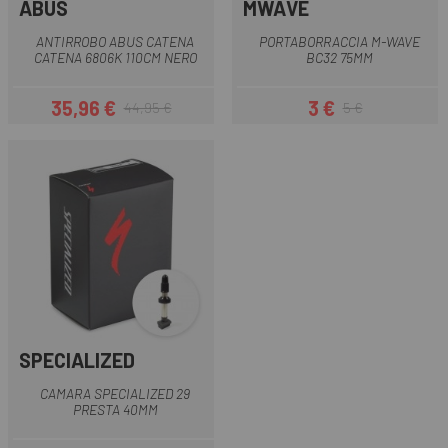
ABUS
MWAVE
ANTIRROBO ABUS CATENA
PORTABORRACCIA M-WAVE
CATENA 6806K 110CM NERO
BC32 75MM
35,96 €
3 €
44,95 €
5 €
Prezzo
Prezzo base
Prezzo
Prezzo base
SPECIALIZED
CAMARA SPECIALIZED 29
PRESTA 40MM