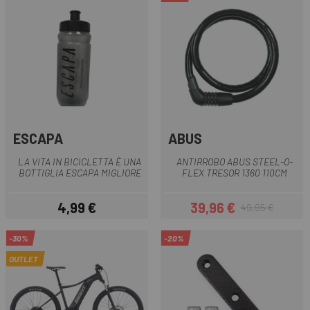
ESCAPA
ABUS
LA VITA IN BICICLETTA È UNA
ANTIRROBO ABUS STEEL-O-
BOTTIGLIA ESCAPA MIGLIORE
FLEX TRESOR 1360 110CM
4,99 €
39,96 €
49,95 €
Prezzo
Prezzo
Prezzo base
-30%
-20%
OUTLET