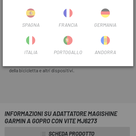
CONSEGNA IN 48 ORE
SPAGNA
FRANCIA
GERMANIA
Tranne ultime unità o prodotti in liquidazione. Controlla i
tempi di consegna stimati quando scegli il metodo di
spedizione.
ITALIA
PORTOGALLO
ANDORRA
Escapa
porta l'
adattatore Magishine Garmin To
Gopro con vite MJ6273
compatibile con tutte le luci
della bicicletta e altri dispositivi.
INFORMAZIONI SU ADATTATORE MAGISHINE
GARMIN A GOPRO CON VITE MJ6273
SCHEDA PRODOTTO