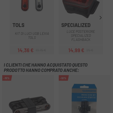
TOLS
SPECIALIZED
LUCE POSTERIORE
KIT DI LUCI USB LEXIA
SPECIALIZED
TOLS
FLASHBACK
14,36 €
14,99 €
19,15 €
25 €
Prezzo
Prezzo base
Prezzo
Prezzo base
I CLIENTI CHE HANNO ACQUISTATO QUESTO
PRODOTTO HANNO COMPRATO ANCHE:
-15%
-10%