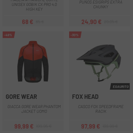
PUÑOS ESIGRIPS EXTRA
UNISEX GOBIK CX PRO 4.0
CHUNKY
HIGH KEY
68 €
24,90 €
85 €
29,05 €
Prezzo
Prezzo base
Prezzo
Prezzo base
-49%
-30%
ESAURITO
GORE WEAR
FOX HEAD
GIACCA GORE WEAR PHANTOM
CASCO FOX SPEEDFRAME
JACKET UOMO
RACIK
99,99 €
97,99 €
199,95 €
139,99 €
Prezzo
Prezzo base
Prezzo
Prezzo base