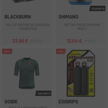
ESAURITO
BLACKBURN
SHIMANO
MULTIFUNZIONE BLACKBURN
PATTINI FRENO SHIMANO
TRADESMAN
R55C4
33,96 €
13,04 €
39,95 €
14,49 €
Prezzo
Prezzo base
Prezzo
Prezzo base
-20%
-14%
ESAURITO
GOBIK
ESIGRIPS
MAGLIA A MANICHE CORTE