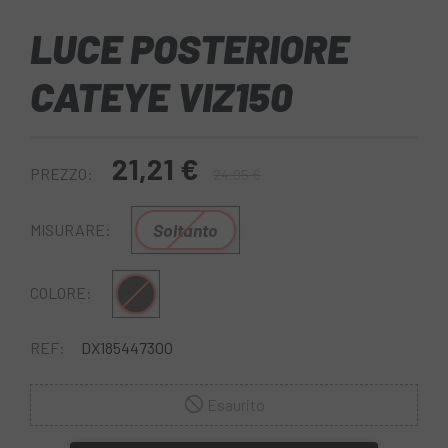
LUCE POSTERIORE
CATEYE VIZ150
21,21 €
PREZZO:
24,95 €
Soltanto
MISURARE:
Nero rosso
COLORE:
REF:
DX185447300
Esaurito