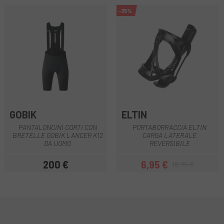
-35%
GOBIK
ELTIN
PANTALONCINI CORTI CON
PORTABORRACCIA ELTIN
BRETELLE GOBIK LANCER K12
CARGA LATERALE
DA UOMO
REVERSIBILE
200 €
6,95 €
10,75 €
Prezzo
Prezzo
Prezzo base