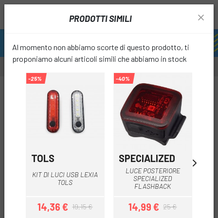
PRODOTTI SIMILI
Al momento non abbiamo scorte di questo prodotto, ti
proponiamo alcuni articoli simili che abbiamo in stock
-25%
-40%
-15%
-15%
favori
TOLS
SPECIALIZED
LE
LUCE POSTERIORE
L
KIT DI LUCI USB LEXIA
SPECIALIZED
LE
TOLS
FLASHBACK
14,36 €
14,99 €
2
19,15 €
25 €
Prezzo
Prezzo base
Prezzo
Prezzo base