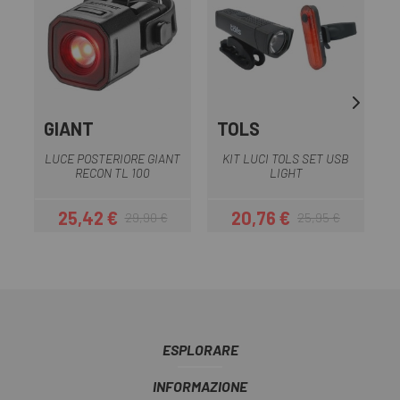
GIANT
TOLS
LUCE POSTERIORE GIANT
KIT LUCI TOLS SET USB
L
RECON TL 100
LIGHT
25,42 €
20,76 €
29,90 €
25,95 €
Prezzo
Prezzo base
Prezzo
Prezzo base
ESPLORARE
INFORMAZIONE