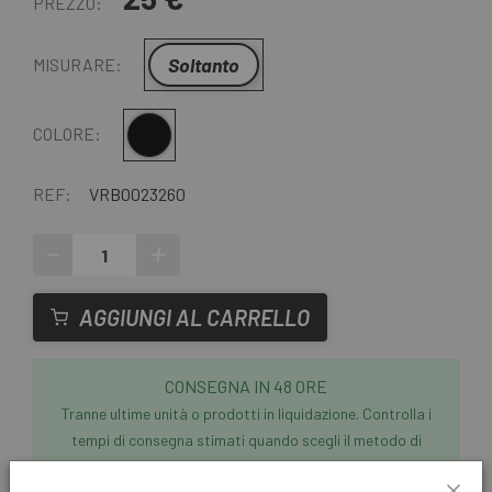
PREZZO:
Soltanto
MISURARE:
Multiplo
COLORE:
REF:
VRB0023260
-
+
AGGIUNGI AL CARRELLO
CONSEGNA IN 48 ORE
Tranne ultime unità o prodotti in liquidazione. Controlla i
tempi di consegna stimati quando scegli il metodo di
spedizione.