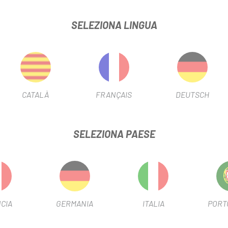
ice numerico
SELEZIONA LINGUA
comodamente in qualsiasi tasca
CATALÀ
FRANÇAIS
DEUTSCH
SELEZIONA PAESE
-25%
CIA
GERMANIA
ITALIA
PORT