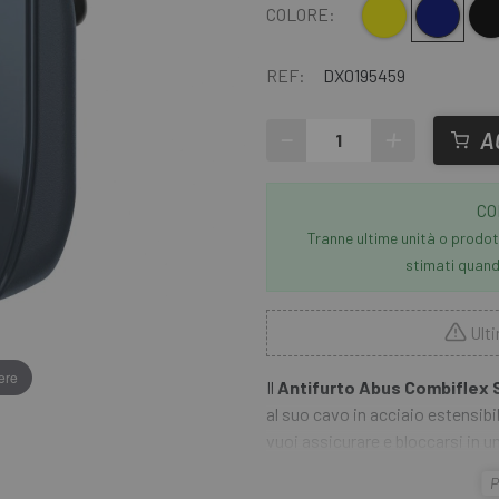
Giallo
Blu scuro
Ne
COLORE:
REF:
DX0195459
-
+
A
CO
Tranne ultime unità o prodott
stimati quando
Ulti
ere
Il
Antifurto Abus Combiflex
al suo cavo in acciaio estensib
vuoi assicurare e bloccarsi in un
numerico personalizzato. Il ca
P
offre una sicurezza comoda e s