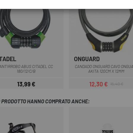
ITADEL
ONGUARD
ANTIRROBO ABUS CITADEL CC
CANDADO ONGUARD CAVO ONGU
180/12/C/B
AKITA 120CM X 12MM
13,99 €
12,30 €
16,40 €
Prezzo
Prezzo
Prezzo base
TO PRODOTTO HANNO COMPRATO ANCHE: