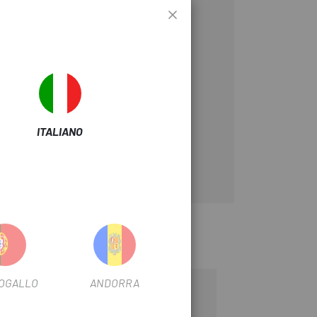
ITALIANO
-47%
OGALLO
ANDORRA
OUTLET