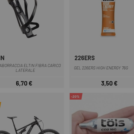
IN
226ERS
Nero bianco
ABORRACCIA ELTIN FIBRA CARICO
GEL 226ERS HIGH ENERGY 76G
LATERALE
6,70 €
3,50 €
Prezzo
Prezzo
-20%