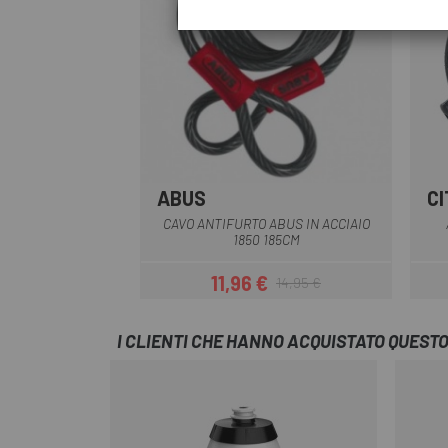
ABUS
C
Multiplo
CAVO ANTIFURTO ABUS IN ACCIAIO
1850 185CM
11,96 €
14,95 €
Prezzo
Prezzo base
I CLIENTI CHE HANNO ACQUISTATO QUES