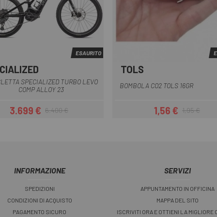
ESAURITO
E
CIALIZED
TOLS
Nero-Grigio
CLETTA SPECIALIZED TURBO LEVO
BOMBOLA CO2 TOLS 16GR
COMP ALLOY 23
3.699 €
1,56 €
6.400 €
1,95 €
Prezzo
Prezzo base
Prezzo
Prezzo base
INFORMAZIONE
SERVIZI
SPEDIZIONI
APPUNTAMENTO IN OFFICINA
CONDIZIONI DI ACQUISTO
MAPPA DEL SITO
PAGAMENTO SICURO
ISCRIVITI ORA E OTTIENI LA MIGLIORE