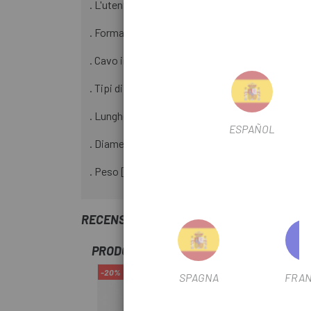
. L'utente può personalizzare e cambiare il cod
. Formato compatto e attraente che si adatta 
. Cavo in acciaio estensibile
. Tipi di chiusura: combinazione numerica
. Lunghezza [cm] 65
ESPAÑOL
. Diametro [mm] 1,2
. Peso [g] 46
RECENSIONI TRUSTED SHOPS
PRODOTTI SIMILI
-20%
SPAGNA
FRAN