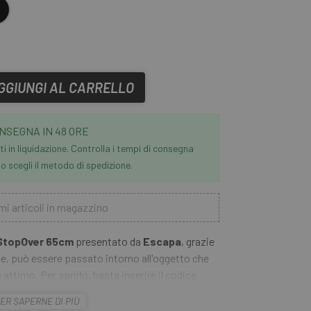
ro
GGIUNGI AL CARRELLO
NSEGNA IN 48 ORE
i in liquidazione. Controlla i tempi di consegna
 scegli il metodo di spedizione.
mi articoli in magazzino
 StopOver 65cm
presentato da
Escapa
, grazie
ile, può essere passato intorno all'oggetto che
 attimo. Per aprirlo, basta inserire il codice
vo si riavvolge automaticamente. Il Combiflex
ER SAPERNE DI PIÙ
enza chiave in un formato pratico.