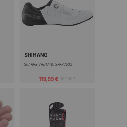
SHIMANO
Blu
Bianco
Nero
SCARPE SHIMANO SH-RC502
119,99 €
169,99 €
Prezzo
Prezzo base