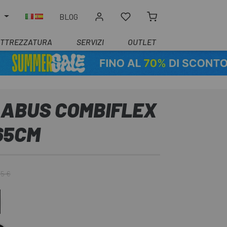
O
BLOG
ATTREZZATURA
SERVIZI
OUTLET
 ABUS COMBIFLEX
65CM
95 €