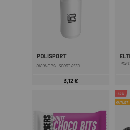
POLISPORT
ELT
Bianco
Trasparente
PORT
BIDONE POLISPORT R550
3,12 €
Prezzo
-42%
OUTLET