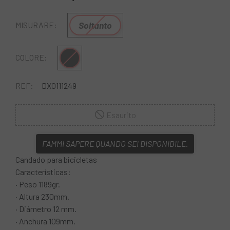
Soltanto
MISURARE:
Multiplo
COLORE:
REF:
DX0111249
Esaurito
FAMMI SAPERE QUANDO SEI DISPONIBILE.
Candado para bicicletas
Características:
· Peso 1189gr.
· Altura 230mm.
· Diámetro 12 mm.
· Anchura 109mm.