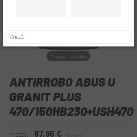
CHIUDI
Clicca per espandere
ANTIRROBO ABUS U
GRANIT PLUS
470/150HB230+USH470
87,96 €
PREZZO:
109,95 €