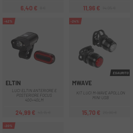
6,40 €
11,96 €
8 €
14,95 €
Prezzo
Prezzo base
Prezzo
Prezzo base
-42%
-24%
ESAURITO
ELTIN
MWAVE
LUCI ELTIN ANTERIORE E
KIT LUCI M-WAVE APOLLON
POSTERIORE FOCUS
MINI USB
400+40LM
24,99 €
15,70 €
43,15 €
20,90 €
Prezzo
Prezzo base
Prezzo
Prezzo base
-20%