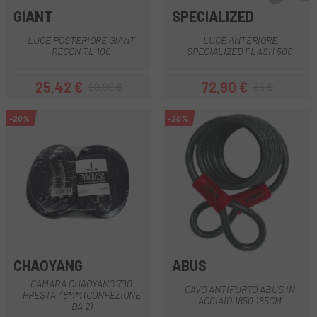
GIANT
SPECIALIZED
LUCE POSTERIORE GIANT
LUCE ANTERIORE
RECON TL 100
SPECIALIZED FLASH 500
25,42 €
72,90 €
29,90 €
85 €
Prezzo
Prezzo base
Prezzo
Prezzo base
-20%
-20%
CHAOYANG
ABUS
CAMARA CHAOYANG 700
CAVO ANTIFURTO ABUS IN
PRESTA 48MM (CONFEZIONE
ACCIAIO 1850 185CM
DA 2)