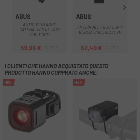
ABUS
ABUS
ANTIRROBO ABUS
ANTIRROBO ABUS UGRIP
CATENA IVERA CHAIN
C
BORDO 5700C 80CM SH
7210 110CM
59,96 €
52,49 €
74,95 €
74,95 €
Prezzo
Prezzo base
Prezzo
Prezzo base
I CLIENTI CHE HANNO ACQUISTATO QUESTO
PRODOTTO HANNO COMPRATO ANCHE:
-15%
-14%