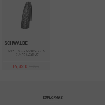
SCHWALBE
COPERTURA SCHWALBE K-
GUARD HS159 27
14,32 €
17,90 €
Prezzo
Prezzo base
ESPLORARE