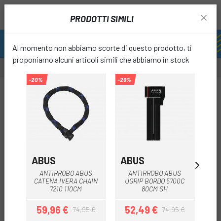
PRODOTTI SIMILI
Al momento non abbiamo scorte di questo prodotto, ti
proponiamo alcuni articoli simili che abbiamo in stock
-20%
-29%
-20%
-20%
favori
ABUS
ABUS
A
ANTIRROBO ABUS
ANTIRROBO ABUS
CATENA IVERA CHAIN
UGRIP BORDO 5700C
CA
7210 110CM
80CM SH
59,96 €
52,49 €
5
74,95 €
74,95 €
Prezzo
Prezzo base
Prezzo
Prezzo base