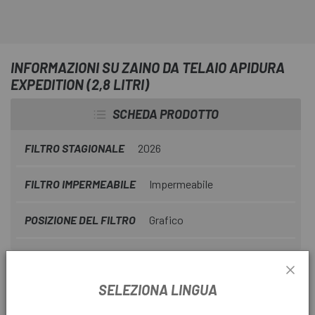
INFORMAZIONI SU ZAINO DA TELAIO APIDURA
EXPEDITION (2,8 LITRI)
SCHEDA PRODOTTO
FILTRO STAGIONALE
2026
FILTRO IMPERMEABILE
Impermeabile
POSIZIONE DEL FILTRO
Grafico
INFORMAZIONI SUL PRODOTTO
SELEZIONA LINGUA
La
borsa da telaio Apidura Expedition (2,8 l)
, che si