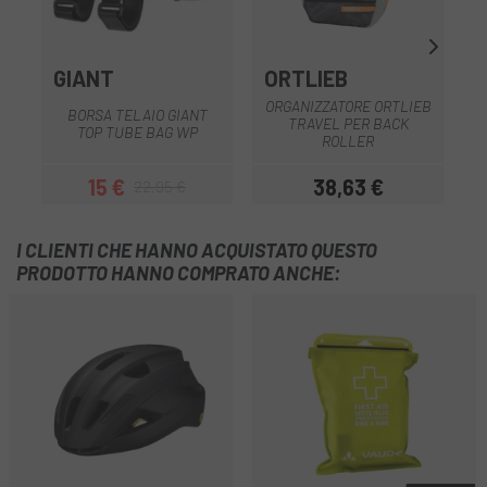
GIANT
ORTLIEB
ORGANIZZATORE ORTLIEB
BORSA TELAIO GIANT
TRAVEL PER BACK
TOP TUBE BAG WP
ROLLER
15 €
38,63 €
22,95 €
Prezzo
Prezzo base
Prezzo
I CLIENTI CHE HANNO ACQUISTATO QUESTO
PRODOTTO HANNO COMPRATO ANCHE: