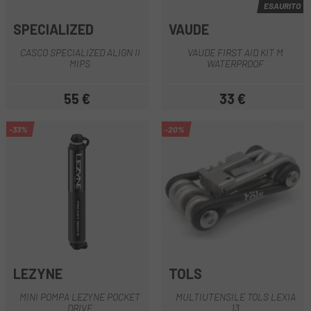
ESAURITO
SPECIALIZED
VAUDE
CASCO SPECIALIZED ALIGN II
VAUDE FIRST AID KIT M
MIPS
WATERPROOF
55 €
33 €
Prezzo
Prezzo
-33%
-20%
LEZYNE
TOLS
MINI POMPA LEZYNE POCKET
MULTIUTENSILE TOLS LEXIA
DRIVE
13