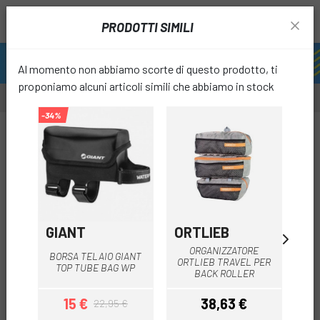
PRODOTTI SIMILI
Al momento non abbiamo scorte di questo prodotto, ti
proponiamo alcuni articoli simili che abbiamo in stock
-34%
-51%
-82%
favori
GIANT
ORTLIEB
C
ORGANIZZATORE
BORSA TELAIO GIANT
BOR
ORTLIEB TRAVEL PER
TOP TUBE BAG WP
BACK ROLLER
15 €
38,63 €
1
22,95 €
Prezzo
Prezzo base
Prezzo