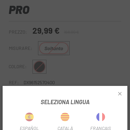
PRO
29,99 €
PREZZO:
168,00 €
Soltanto
MISURARE:
Nero
COLORE:
REF:
DX96152570400
Esaurito
SELEZIONA LINGUA
FAMMI SAPERE QUANDO SEI DISPONIBILE.
ESPAÑOL
CATALÀ
FRANÇAIS