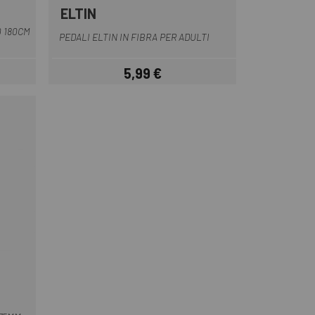
ELTIN
Nero
 180CM
PEDALI ELTIN IN FIBRA PER ADULTI
5,99 €
Prezzo