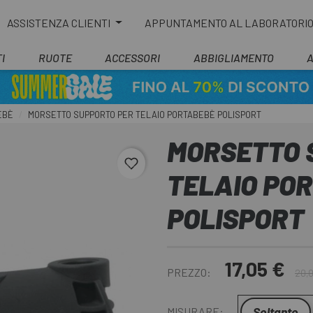
ASSISTENZA CLIENTI
APPUNTAMENTO AL LABORATORI
I
RUOTE
ACCESSORI
ABBIGLIAMENTO
EBÈ
MORSETTO SUPPORTO PER TELAIO PORTABEBÈ POLISPORT
MORSETTO 
favorite_border
TELAIO PO
POLISPORT
17,05 €
PREZZO:
20,
Soltanto
MISURARE: