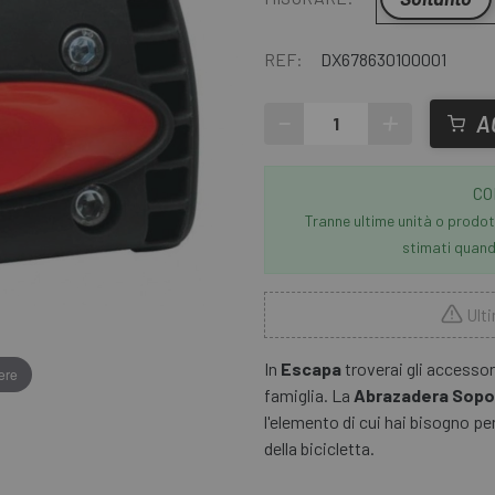
REF:
DX678630100001
-
+
A
CO
Tranne ultime unità o prodott
stimati quando
Ulti
In
Escapa
troverai gli accessori
ere
famiglia. La
Abrazadera Sopor
l'elemento di cui hai bisogno per
della bicicletta.