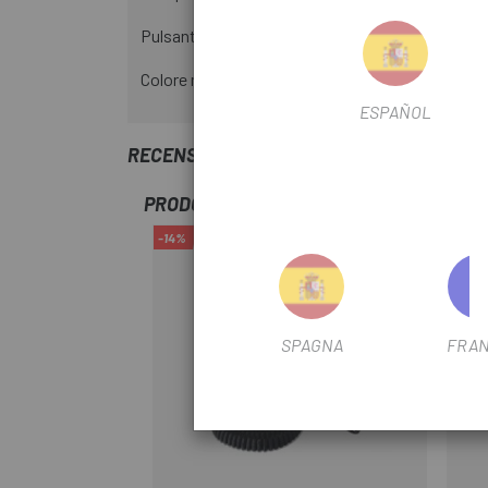
Pulsante di facile pressione per estrarre comod
Colore nero e rosso.
ESPAÑOL
RECENSIONI TRUSTED SHOPS
PRODOTTI SIMILI
-14%
SPAGNA
FRAN