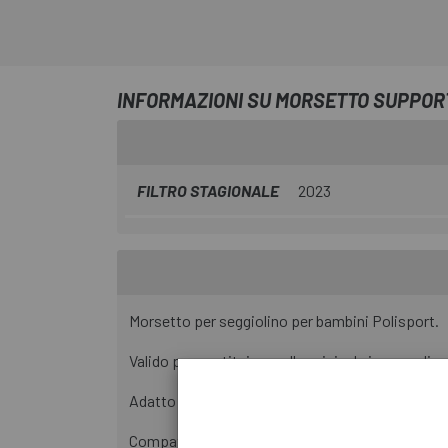
INFORMAZIONI SU MORSETTO SUPPOR
FILTRO STAGIONALE
2023
Morsetto per seggiolino per bambini Polisport.
Valido per sostituire quello originale in caso di r
Adatto per essere montato su due biciclette e pe
Compatibile con i seggiolini per bambini: Wall-