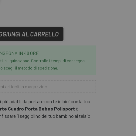
GGIUNGI AL CARRELLO
NSEGNA IN 48 ORE
i in liquidazione. Controlla i tempi di consegna
 scegli il metodo di spedizione.
mi articoli in magazzino
 più adatti da portare con te in bici con la tua
te Cuadro Porta Bebes Polisport
è
 fissare il seggiolino del tuo bambino al telaio