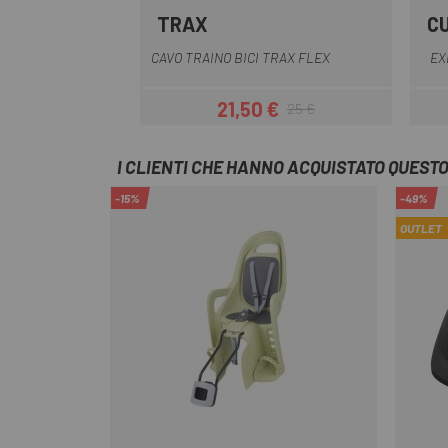
TRAX
C
Nero
CAVO TRAINO BICI TRAX FLEX
EX
21,50 €
25 €
Prezzo
Prezzo base
I CLIENTI CHE HANNO ACQUISTATO QUES
-15%
-49%
OUTLET