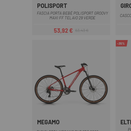
POLISPORT
GIR
Nero-Grigio
Verde
FASCIA PORTA BEBÈ POLISPORT GROOVY
CASCO
MAXI FF TELAIO 29 VERDE
53,92 €
63,43 €
Prezzo
Prezzo base
-35%
MEGAMO
ELT
Crema
Rosso
P