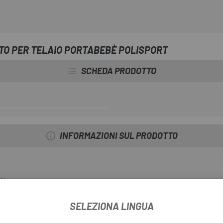
TO PER TELAIO PORTABEBÈ POLISPORT
SCHEDA PRODOTTO
INFORMAZIONI SUL PRODOTTO
ottura.
r cambiare comodamente il seggiolino da una bici all'altra.
SELEZIONA LINGUA
Boodie-Guppy.