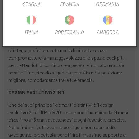
SPAGNA
FRANCIA
GERMANIA
INFORMAZIONI SUL PRODOTTO
ITALIA
PORTOGALLO
ANDORRA
Questo seggiolino anteriore è progettato specificamente
per le moderne mountain bike. A differenza di altri sistemi,
si integra perfettamente con la bicicletta senza
compromettere la maneggevolezza o lo spazio cockpit ,
permettendoti di continuare a pedalare in modo naturale
mentre il tuo piccolo si gode la pedalata nella posizione
migliore, comodamente tra le tue braccia.
DESIGN EVOLUTIVO 2 IN 1
Uno dei suoi principali elementi distintivi è il design
evolutivo 2 in 1. Il Pro EVO cresce con il bambino dai 9 mesi
circa fino ai 5 anni, adattandosi a ogni fase della crescita.
Nei primi anni, utilizza una configurazione con sedile
avvolgente, progettata per offrire il massimo supporto e