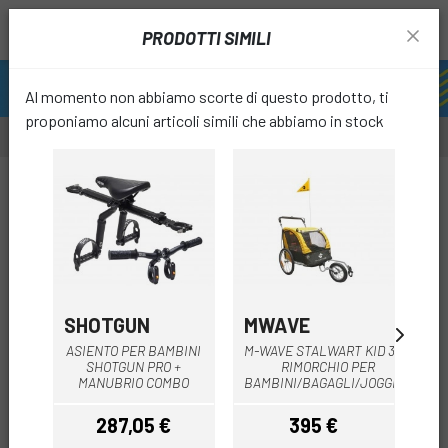
PRODOTTI SIMILI
Al momento non abbiamo scorte di questo prodotto, ti
proponiamo alcuni articoli simili che abbiamo in stock
-56%
OUTL
favori
SHOTGUN
MWAVE
M
M
ASIENTO PER BAMBINI
M-WAVE STALWART KID 3IN1
SHOTGUN PRO +
RIMORCHIO PER
MANUBRIO COMBO
BAMBINI/BAGAGLI/JOGGING
BA
287,05 €
395 €
Prezzo
Prezzo