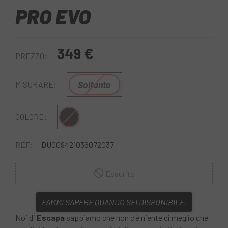
PRO EVO
349 €
PREZZO:
Soltanto
MISURARE:
Nero
COLORE:
REF:
DU009421036072037
Esaurito
FAMMI SAPERE QUANDO SEI DISPONIBILE.
Noi di
Escapa
sappiamo che non c'è niente di meglio che