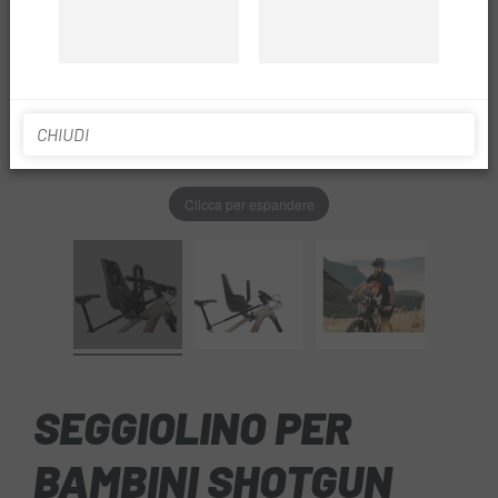
CHIUDI
Clicca per espandere
SEGGIOLINO PER
BAMBINI SHOTGUN