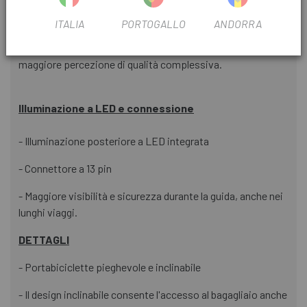
la maggior parte dei veicoli attuali e con illuminazione a
LED integrata.
ITALIA
PORTOGALLO
ANDORRA
- Design aggiornato con
dettagli estetici rinnovati
e una
maggiore percezione di qualità complessiva.
Illuminazione a LED e connessione
- Illuminazione posteriore a LED integrata
- Connettore a 13 pin
- Maggiore visibilità e sicurezza durante la guida, anche nei
lunghi viaggi.
DETTAGLI
- Portabiciclette pieghevole e inclinabile
- Il design inclinabile consente l'accesso al bagagliaio anche