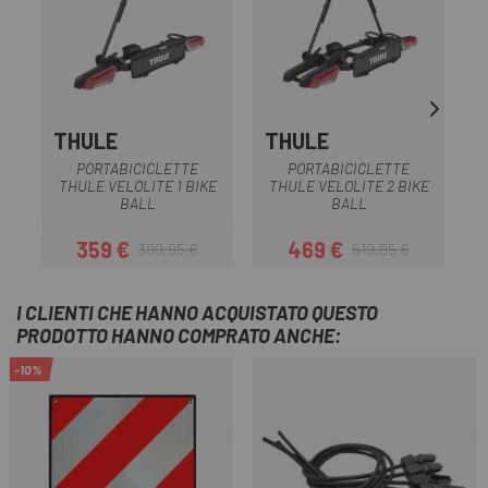
THULE
THULE
PORTABICICLETTE
PORTABICICLETTE
THULE VELOLITE 1 BIKE
THULE VELOLITE 2 BIKE
T
BALL
BALL
359 €
469 €
399,95 €
519,95 €
Prezzo
Prezzo base
Prezzo
Prezzo base
I CLIENTI CHE HANNO ACQUISTATO QUESTO
PRODOTTO HANNO COMPRATO ANCHE:
-10%