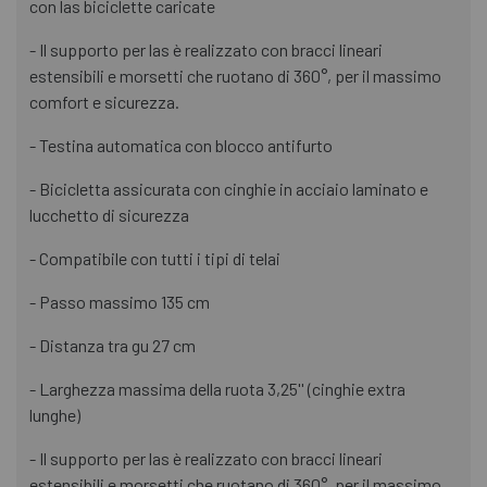
con las biciclette caricate
- Il supporto per las è realizzato con bracci lineari
estensibili e morsetti che ruotano di 360°, per il massimo
comfort e sicurezza.
- Testina automatica con blocco antifurto
- Bicicletta assicurata con cinghie in acciaio laminato e
lucchetto di sicurezza
- Compatibile con tutti i tipi di telai
- Passo massimo 135 cm
- Distanza tra gu 27 cm
- Larghezza massima della ruota 3,25'' (cinghie extra
lunghe)
- Il supporto per las è realizzato con bracci lineari
estensibili e morsetti che ruotano di 360°, per il massimo