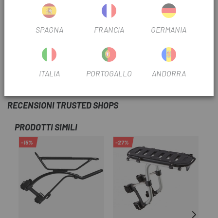
. Caratteristiche aggiuntive: Morsetto per riflettore
anteriore, supporto per luce posteriore
SPAGNA
FRANCIA
GERMANIA
. Peso: 960 g
. TetraRack non è consigliato per forcelle e foderi in
carbonio.
ITALIA
PORTOGALLO
ANDORRA
RECENSIONI TRUSTED SHOPS
PRODOTTI SIMILI
-15%
-27%