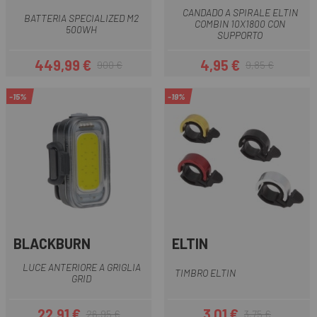
CANDADO A SPIRALE ELTIN
BATTERIA SPECIALIZED M2
COMBIN 10X1800 CON
500WH
SUPPORTO
449,99 €
4,95 €
900 €
9,85 €
Prezzo
Prezzo base
Prezzo
Prezzo base
-15%
-19%
BLACKBURN
ELTIN
LUCE ANTERIORE A GRIGLIA
TIMBRO ELTIN
GRID
22,91 €
3,01 €
26,95 €
3,75 €