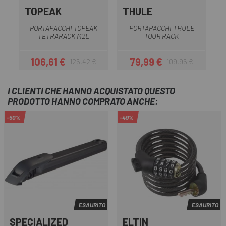
TOPEAK
THULE
PORTAPACCHI TOPEAK
PORTAPACCHI THULE
TETRARACK M2L
TOUR RACK
106,61 €
79,99 €
125,42 €
109,95 €
Prezzo
Prezzo base
Prezzo
Prezzo base
I CLIENTI CHE HANNO ACQUISTATO QUESTO
PRODOTTO HANNO COMPRATO ANCHE:
-50%
-49%
ESAURITO
ESAURITO
SPECIALIZED
ELTIN