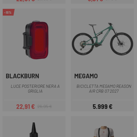
Prezzo
Prezzo base
Prezzo
Prezzo base
-15%
BLACKBURN
MEGAMO
LUCE POSTERIORE NERA A
BICICLETTA MEGAMO REASON
GRIGLIA
AIR CRB 07 2027
22,91 €
5.999 €
26,95 €
Prezzo
Prezzo base
Prezzo