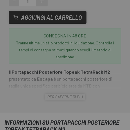
-
+
AGGIUNGI AL CARRELLO
CONSEGNA IN 48 ORE
Tranne ultime unità o prodotti in liquidazione. Controlla i
tempi di consegna stimati quando scegli il metodo di
spedizione.
Il
Portapacchi Posteriore Topeak TetraRack M2
presentato da
Escapa
è un portapacchi posteriore di
taglia unica specifico per biciclette da MTB con
sospensione posteriore o rigide senza fori di installazione
PER SAPERNE DI PIÙ
per portapacchi. Dispone di un sistema innovativo che
consiste in una piastra regolabile indipendentemente
dall'angolo delle foderi. Il sistema integrato QuickTrack®
consente alle borse Topeak TrunkBag di scorrere e
INFORMAZIONI SU PORTAPACCHI POSTERIORE
bloccarsi al loro posto. Per rimuovere la borsa basta
TOPEAK TETRARACK M2