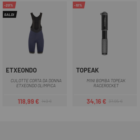
-20%
-10%
SALDI
ETXEONDO
TOPEAK
CULOTTE CORTA DA DONNA
MINI BOMBA TOPEAK
ETXEONDO OLIMPICA
RACEROCKET
118,99 €
34,16 €
149 €
37,95 €
Prezzo
Prezzo base
Prezzo
Prezzo base