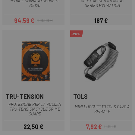
PEDALE SHIMANO DEORE XT
GILET APIDURA RACING
M8120
SERIES HYDRATION
94,59 €
167 €
109,99 €
Prezzo
Prezzo base
Prezzo
-20%
TRU-TENSION
TOLS
PROTEZIONE PER LA PULIZIA
MINI LUCCHETTO TOLS CAVO A
TRU-TENSION CYCLE GRIME
SPIRALE
GUARD
22,50 €
7,92 €
9,90 €
Prezzo
Prezzo
Prezzo base