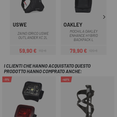
USWE
OAKLEY
MOCHILA OAKLEY
ZAINO IDRICO USWE
ENHANCE HYBRID
OUTLANDER XC 2L
BACKPACK L
59,90 €
79,90 €
112 €
120 €
Prezzo
Prezzo base
Prezzo
Prezzo base
I CLIENTI CHE HANNO ACQUISTATO QUESTO
PRODOTTO HANNO COMPRATO ANCHE:
-11%
-40%