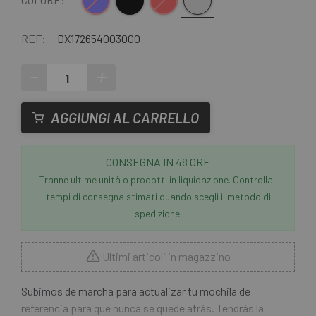
Blu
Nero
Rosso
Grigio chiaro
REF:
DX172654003000
-
+
AGGIUNGI AL CARRELLO
CONSEGNA IN 48 ORE
Tranne ultime unità o prodotti in liquidazione. Controlla i
tempi di consegna stimati quando scegli il metodo di
spedizione.
Ultimi articoli in magazzino
Subimos de marcha para actualizar tu mochila de
referencia para que nunca se quede atrás. Tendrás la