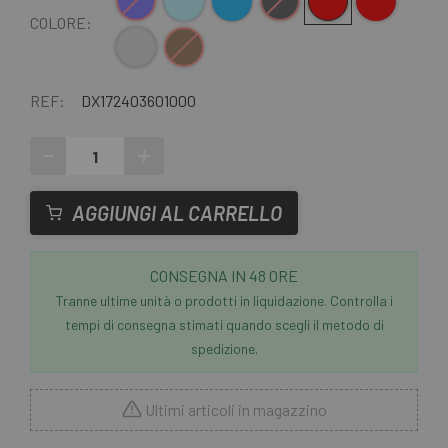
Blu
Azzurro
Blu verde
Nero-Grigio
Rosso
rosso bianco
COLORE:
Grigio chiaro
Marrone
REF:
DX172403601000
-
+
AGGIUNGI AL CARRELLO
CONSEGNA IN 48 ORE
Tranne ultime unità o prodotti in liquidazione. Controlla i
tempi di consegna stimati quando scegli il metodo di
spedizione.
Ultimi articoli in magazzino