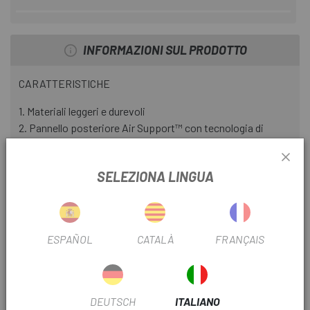
INFORMAZIONI SUL PRODOTTO
CARATTERISTICHE
1. Materiali leggeri e durevoli
2. Pannello posteriore Air Support™ con tecnologia di
mappatura del corpo
3. Spallacci ventilati
SELEZIONA LINGUA
4. Organizzatore degli attrezzi incluso
5. Tasca con zip
6. Riflettente
ADATTO ALLE DONNE
ESPAÑOL
CATALÀ
FRANÇAIS
Lo zaino Camelbak per donne utilizza la tecnologia di
mappatura corporea per una vestibilità su misura e
un'ottima ventilazione.
DEUTSCH
ITALIANO