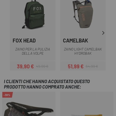
FOX HEAD
CAMELBAK
ZAINO PER LA PULIZIA
ZAINO LIGHT CAMELBAK
O
DELLA VOLPE
HYDROBAK
39,90 €
51,99 €
49,99 €
64,99 €
Prezzo
Prezzo base
Prezzo
Prezzo base
I CLIENTI CHE HANNO ACQUISTATO QUESTO
PRODOTTO HANNO COMPRATO ANCHE:
-39%