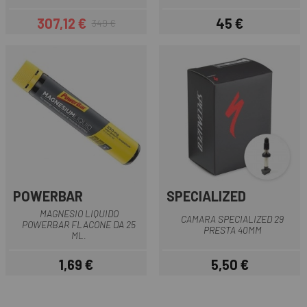
307,12 €
45 €
349 €
Prezzo
Prezzo base
Prezzo
POWERBAR
SPECIALIZED
MAGNESIO LIQUIDO
CAMARA SPECIALIZED 29
POWERBAR FLACONE DA 25
PRESTA 40MM
ML.
1,69 €
5,50 €
Prezzo
Prezzo