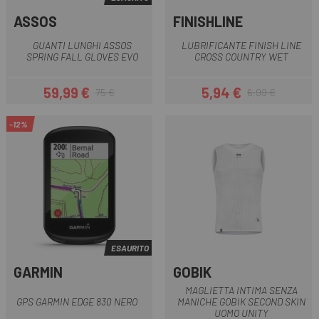
ASSOS
FINISHLINE
GUANTI LUNGHI ASSOS
LUBRIFICANTE FINISH LINE
SPRING FALL GLOVES EVO
CROSS COUNTRY WET
59,99 €
5,94 €
75 €
6,99 €
Prezzo
Prezzo base
Prezzo
Prezzo base
-12%
ESAURITO
GARMIN
GOBIK
MAGLIETTA INTIMA SENZA
GPS GARMIN EDGE 830 NERO
MANICHE GOBIK SECOND SKIN
UOMO UNITY