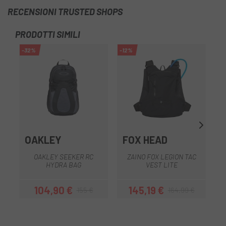
RECENSIONI TRUSTED SHOPS
PRODOTTI SIMILI
-32%
-12%
-4
OU
OAKLEY
FOX HEAD
OAKLEY SEEKER RC
ZAINO FOX LEGION TAC
Z
HYDRA BAG
VEST LITE
104,90 €
145,19 €
155 €
164,99 €
Prezzo
Prezzo base
Prezzo
Prezzo base