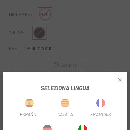
43L.
MISURARE:
nero opaco
COLORE:
REF:
DP8900100010
Esaurito
FAMMI SAPERE QUANDO SEI DISPONIBILE.
SELEZIONA LINGUA
Mochila Castelli Bolsa Viaje Rolling
Características: -
Materiales resistentes al agua y a las manchas. -Cumple
con los requisitos de la mayor parte de aerolíneas. -Funda
para portátil de fácil acceso. -Parte inferior semi-rígida
ESPAÑOL
CATALÀ
FRANÇAIS
PER SAPERNE DI PIÙ
para apoyo y protección. -Plac as de deslizamiento
inferiores moldeadas. -Ruedas de baja densidad. -Mango