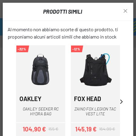
PRODOTTI SIMILI
Al momento non abbiamo scorte di questo prodotto, ti
proponiamo alcuni articoli simili che abbiamo in stock
-32%
-12%
-46%
OUTL
favori
OAKLEY
FOX HEAD
PA
Z
OAKLEY SEEKER RC
ZAINO FOX LEGION TAC
BL
HYDRA BAG
VEST LITE
104,90 €
145,19 €
155 €
164,99 €
Prezzo
Prezzo base
Prezzo
Prezzo base