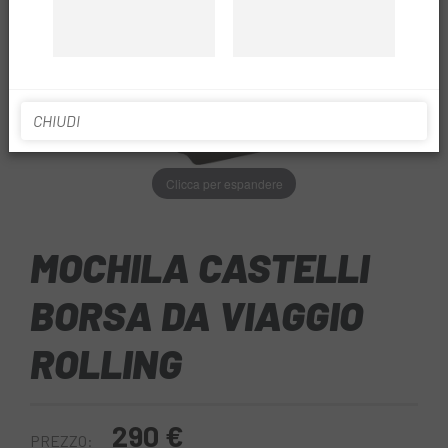
CHIUDI
Clicca per espandere
MOCHILA CASTELLI
BORSA DA VIAGGIO
ROLLING
290 €
PREZZO: