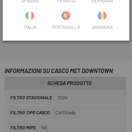
SPAGNA
FRANCIA
GERMANIA
Il
Casco Downtown
che ti presentiamo con
Escapa
è un
casco touring moderno, perfetto per l'uso durante le
uscite del fine settimana o negli spostamenti quotidiani in
ITALIA
PORTOGALLO
ANDORRA
città.
INFORMAZIONI SU CASCO MET DOWNTOWN
SCHEDA PRODOTTO
FILTRO STAGIONALE
2024
FILTRO TIPO CASCO
CX/Strada
FILTRO MIPS
NO