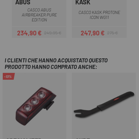
ABUS
KASK
CASCO ABUS
CASCO KASK PROTONE
AIRBREAKER PURE
O
ICON WG11
EDITION
234,90 €
247,90 €
249,95 €
275 €
Prezzo
Prezzo base
Prezzo
Prezzo base
I CLIENTI CHE HANNO ACQUISTATO QUESTO
PRODOTTO HANNO COMPRATO ANCHE:
-13%