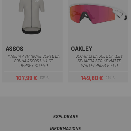
ASSOS
OAKLEY
MAGLIA A MANICHE CORTE DA
OCCHIALI DA SOLE OAKLEY
DONNA ASSOS UMA GT
SPHAERA STRIKE MATTE
JERSEY S11 EVO
WHITE/ PRIZM FIELD
107,99 €
149,80 €
135 €
214 €
Prezzo
Prezzo base
Prezzo
Prezzo base
ESPLORARE
INFORMAZIONE