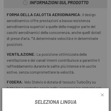
INFORMAZIONI SUL PRODOTTO
FORMA DELLA CALOTTA AERODINAMICA:
il design
aerodinamico offre prestazioni a bassa resistenza
aerodinamica superiori a quelle della maggior parte dei
caschi aerodinamici della concorrenza, anche quelli dotati
di prese d'aria. *A determinate velocità e in determinate
posizioni.
VENTILAZIONE:
La posizione ottimizzata della
ventilazione e dei canali interni contribuisce a garantire il
raffreddamento durante le salite più intense e le uscite
estive, senza compromettere la velocità.
FODERA:
Velo Stelvio è dotata di tessuto TurboDry su
tutte las a contatto con la pelle, compresi las cinturini e la
fodera interna, per un maggiore assorbimento del sudore e
un maggiore comfort. L'avanzata tecnologia di
SELEZIONA LINGUA
trasferimento dell'umidità unidirezionale di TurboDry