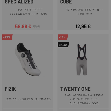
SPECIALIZED
CUBE
LUCE POSTERIORE
STRUMENTO PER PEDALI
SPECIALIZED FLUX 250R
CUBE RFR
59,99 €
12,95 €
69 €
Prezzo
Prezzo base
Prezzo
-23%
-25%
SALDI
FIZIK
TWENTY ONE
PANTALONCINI DA DONNA
SCARPE FIZIK VENTO OMNA R5
TWENTY ONE AERO
PERFORMANCE SS26