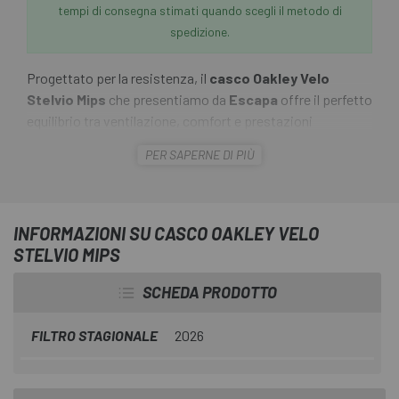
tempi di consegna stimati quando scegli il metodo di
spedizione.
Progettato per la resistenza, il
casco Oakley Velo
Stelvio Mips
che presentiamo da
Escapa
offre il perfetto
equilibrio tra ventilazione, comfort e prestazioni
aerodinamiche. Derivato dal collaudato Velo Mach, lo
PER SAPERNE DI PIÙ
Stelvio integra una ventilazione strategica senza
sacrificare la velocità, rendendolo il casco multiuso per
eccellenza per tappe di montagna, uscite con clima caldo
e avventure di un'intera giornata. Resta fresco. Resta
INFORMAZIONI SU CASCO OAKLEY VELO
comodo. Resta veloce.
STELVIO MIPS
SCHEDA PRODOTTO
FILTRO STAGIONALE
2026