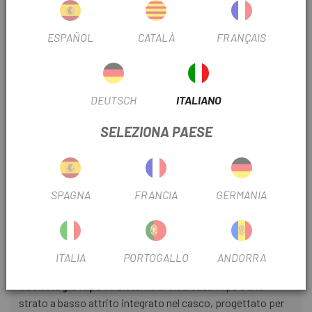
assicura che la pelle rimanga asciutta, fresca e
confortevole, mentre las cinturini offrono una sensazione
morbida e di alta qualità a contatto con la pelle. La cosa
ESPAÑOL
CATALÀ
FRANÇAIS
migliore è che puoi rimuovere la fodera e lavarla come di
consueto in un sacchetto per il bucato o a mano per una
freschezza rapida e semplice.
DEUTSCH
ITALIANO
NUOVA VESTIBILITÀ PERFORMANTE:
il nuovo sistema
SELEZIONA PAESE
Oakley 360 Fit offre un'esperienza di guida migliorata con il
massimo comfort durante carrera , grazie alle aste del
giogo riposizionate e al quadrante in gomma, mentre il
nuovo cappuccio offre una taglia più adattabile e aiuta a
SPAGNA
FRANCIA
GERMANIA
ridurre i punti di pressione e i punti caldi.
VANO PORTAOGGETTI:
Las anteriori offrono ai ciclisti il
posto ideale per riporre facilmente gli occhiali, proprio
ITALIA
PORTOGALLO
ANDORRA
come negli altri caschi Oakley Road.
Tecnologia Mips
: il sistema di sicurezza Mips è uno
strato a basso attrito integrato nel casco, progettato per