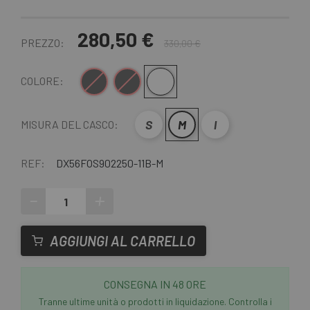
280,50 €
PREZZO:
330,00 €
nero opaco
Nero rosso
Bianco opaco
COLORE:
S
M
l
MISURA DEL CASCO:
REF:
DX56FOS902250-11B-M
-
+
AGGIUNGI AL CARRELLO
CONSEGNA IN 48 ORE
Tranne ultime unità o prodotti in liquidazione. Controlla i