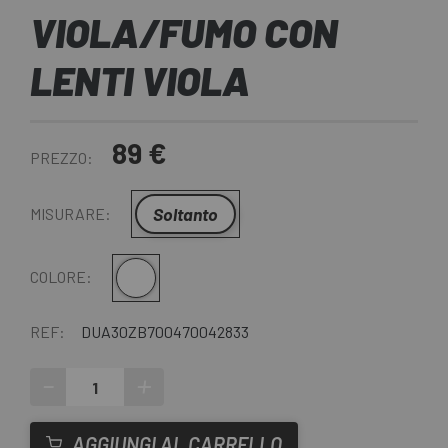
VIOLA/FUMO CON
LENTI VIOLA
89 €
PREZZO:
Soltanto
MISURARE:
Trasparente
COLORE:
REF:
DUA30ZB700470042833
-
+
AGGIUNGI AL CARRELLO