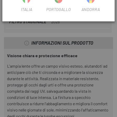
SCHEDA PRODOTTO
ITALIA
PORTOGALLO
ANDORRA
FILTRO STAGIONALE
2026
INFORMAZIONI SUL PRODOTTO
Visione chiara e protezione efficace
L'ampia lente offre un campo visivo esteso, aiutandoti ad
anticipare ciò che ti circonda e a migliorare la sicurezza
durante le attività. Realizzata in materiale resistente,
protegge gli occhi dagli urti e offre una protezione
completa dai raggi UV, salvaguardando la vista in
condizioni di luce intensa. La finitura a specchio
contribuisce a ridurre l'abbagliamento e migliora il comfort
visivo nelle giornate di sole, minimizzando l'affaticamento
degli occhi durante le lunghe escursioni.