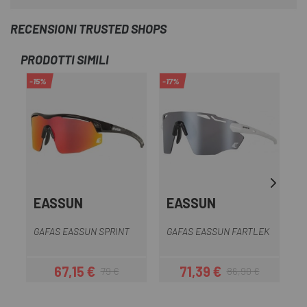
RECENSIONI TRUSTED SHOPS
PRODOTTI SIMILI
-15%
-17%
-1
EASSUN
EASSUN
GAFAS EASSUN SPRINT
GAFAS EASSUN FARTLEK
G
67,15 €
71,39 €
79 €
86,90 €
Prezzo
Prezzo base
Prezzo
Prezzo base