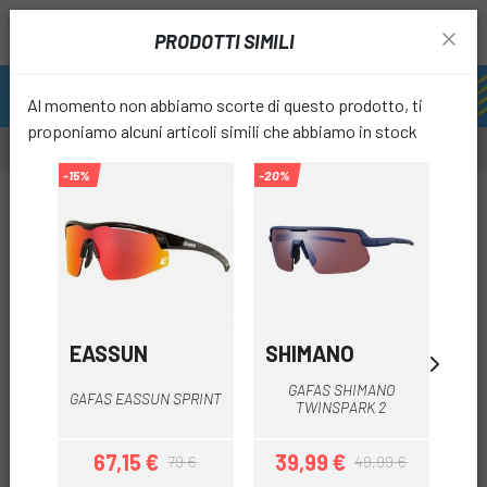
PRODOTTI SIMILI
Al momento non abbiamo scorte di questo prodotto, ti
proponiamo alcuni articoli simili che abbiamo in stock
-15%
-20%
-34%
-15%
OUTL
favori
EASSUN
SHIMANO
SH
GAFAS SHIMANO
O
GAFAS EASSUN SPRINT
TWINSPARK 2
67,15 €
39,99 €
4
79 €
49,99 €
Prezzo
Prezzo base
Prezzo
Prezzo base