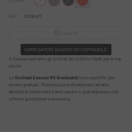
Nero bianco
Grigio
Nero giallo
Rosso nero
REF:
DX28487
Esaurito
FAMMI SAPERE QUANDO SEI DISPONIBILE.
In Escapa abbiamo gli occhiali da ciclismo ideali per le tue
uscite.
Le
Occhiali Eassun RX Graduabili
sono specifici per
essere graduati. Montatura in policarbonato ad alta
densità di colore nero e lenti neutre in policarbonato che
offrono protezione e sicurezza.