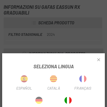
INFORMAZIONI SU GAFAS EASSUN RX
GRADUABILI
SCHEDA PRODOTTO
FILTRO STAGIONALE
2024
INFORMAZIONI SUL PRODOTTO
SELEZIONA LINGUA
Il vetro da graduare dovrà essere scelto presso un ottico.
Il design è modellato per soddisfare completamente le tue
esigenze durante la pratica del ciclismo o del running.
ESPAÑOL
CATALÀ
FRANÇAIS
Montatura per occhiali graduabili
Un occhiale è composto da una montatura e da uno o due