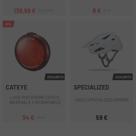
139,99 €
8 €
159,99 €
16 €
Prezzo
Prezzo base
Prezzo
Prezzo base
-15%
ESAURITO
ESAURITO
CATEYE
SPECIALIZED
LUCE POSTERIORE CATEYE
CASCO SPECIALIZED CAMBER
WEARABLE X RICARICABILE
34 €
59 €
40 €
Prezzo
Prezzo base
Prezzo