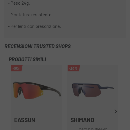
- Peso 24g.
- Montatura resistente.
- Per lenti con prescrizione.
RECENSIONI TRUSTED SHOPS
PRODOTTI SIMILI
-15%
-20%
-3
OU
EASSUN
SHIMANO
GAFAS SHIMANO