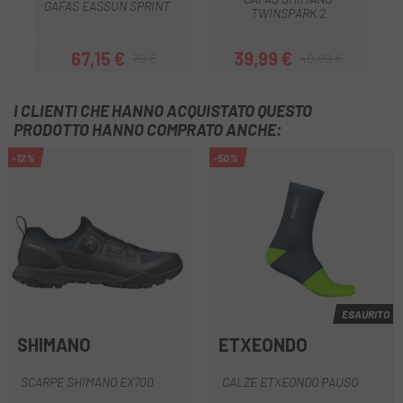
GAFAS EASSUN SPRINT
TWINSPARK 2
67,15 €
39,99 €
79 €
49,99 €
Prezzo
Prezzo base
Prezzo
Prezzo base
I CLIENTI CHE HANNO ACQUISTATO QUESTO
PRODOTTO HANNO COMPRATO ANCHE:
-12%
-50%
ESAURITO
SHIMANO
ETXEONDO
SCARPE SHIMANO EX700
CALZE ETXEONDO PAUSO