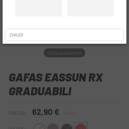
CHIUDI
Clicca per espandere
GAFAS EASSUN RX
GRADUABILI
62,90 €
PREZZO:
74,00 €
COLORE: