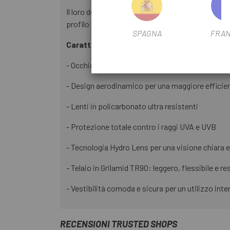
Il loro design ottimizzato migliora l'aerodinamica,
profilo unisex consentono loro di adattarsi perfe
SPAGNA
FRAN
Caratteristiche principali
- Occhiali sportivi Bliz progettati per il ciclismo 
- Design aerodinamico per una maggiore efficienz
- Lenti in policarbonato ultra resistenti
- Protezione totale contro i raggi UVA e UVB
- Tecnologia Hydro Lens per una visione chiara e
- Telaio in Grilamid TR90: leggero, flessibile e re
- Vestibilità comoda e sicura per un utilizzo int
RECENSIONI TRUSTED SHOPS