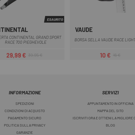
ESAURITO
TINENTAL
VAUDE
Nero
ERTA CONTINENTAL GRAND SPORT
BORSA SELLA VAUDE RACE LIGH
RACE 700 PIEGHEVOLE
29,99 €
10 €
39,95 €
16 €
Prezzo
Prezzo base
Prezzo
Prezzo base
INFORMAZIONE
SERVIZI
SPEDIZIONI
APPUNTAMENTO IN OFFICINA
CONDIZIONI DI ACQUISTO
MAPPA DEL SITO
PAGAMENTO SICURO
ISCRIVITI ORA E OTTIENI LA MIGLIORE
POLITICA SULLA PRIVACY
BLOG
GARANZIE