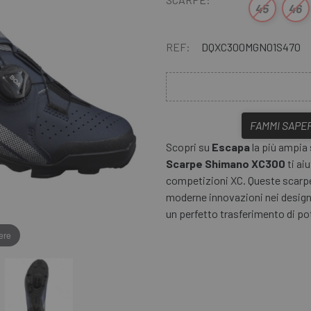
45
46
REF:
DQXC300MGN01S470
FAMMI SAPER
Scopri su
Escapa
la più ampia
Scarpe Shimano XC300
ti ai
competizioni XC. Queste scarpe
moderne innovazioni nei design d
un perfetto trasferimento di po
ere