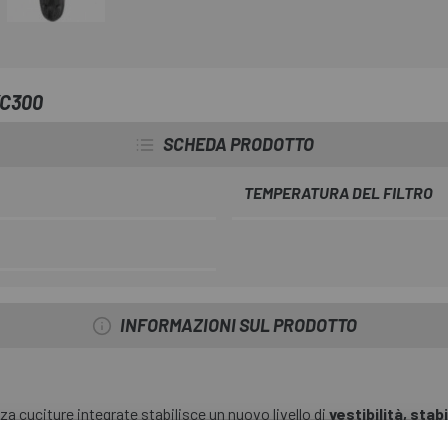
XC300
SCHEDA PRODOTTO
TEMPERATURA DEL FILTRO
INFORMAZIONI SUL PRODOTTO
za cuciture integrate stabilisce un nuovo livello di
vestibilità, stab