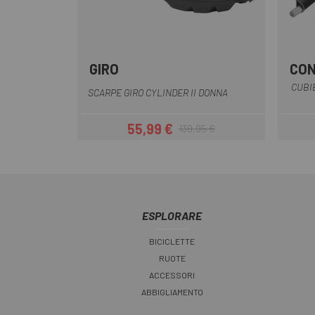
GIRO
CON
Grigio
Nero
CUBI
SCARPE GIRO CYLINDER II DONNA
55,99 €
139,95 €
Prezzo
Prezzo base
ESPLORARE
BICICLETTE
RUOTE
ACCESSORI
ABBIGLIAMENTO