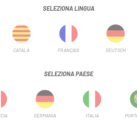
decentrata che crea un profilo più elegante con regolazioni rapide.
SELEZIONA LINGUA
sovrapposizione e fornisce una
vestibilità perfetta
.
 favorisce un
aggancio stabile al pedale e una presa sicura
dur
massimizza l'efficienza del trasferimento di potenza.
CATALÀ
FRANÇAIS
DEUTSCH
che offre un eccellente
vestibilità e traspirabilità
.
ggera
per migliorare il trasferimento di potenza
SELEZIONA PAESE
VIDEO DEI PRODOTTI
CIA
GERMANIA
ITALIA
PORT