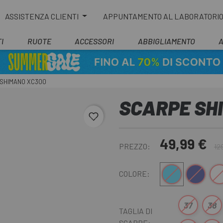
ASSISTENZA CLIENTI
APPUNTAMENTO AL LABORATORI
I
RUOTE
ACCESSORI
ABBIGLIAMENTO
SHIMANO XC300
SCARPE SH
favorite_border
49,99 €
PREZZO:
12
Blu
Blu scuro
Bia
COLORE:
37
38
TAGLIA DI
SCARPE: