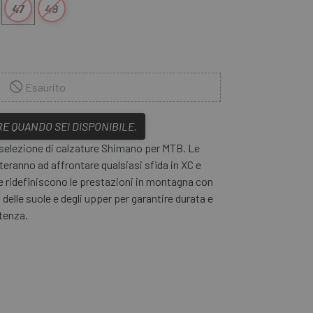
47
49
Esaurito
E QUANDO SEI DISPONIBILE.
 selezione di calzature Shimano per MTB. Le
uteranno ad affrontare qualsiasi sfida in XC e
 ridefiniscono le prestazioni in montagna con
elle suole e degli upper per garantire durata e
tenza.