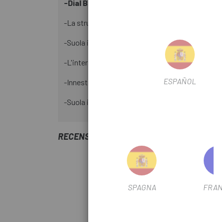
-Dial BOA® L6
montato sulla linguetta centrale 
-La struttura dell'innesto avvolgente riduce il 
-Suola in gomma con motivo da ciclismo XC che
-L'intersuola a basso profilo stabilizza il piede e
ESPAÑOL
-Innesto composto da pelle sintetica perforata 
-Suola in nylon rinforzata con
fibra di vetro le
RECENSIONI TRUSTED SHOPS
SPAGNA
FRAN