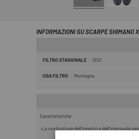
INFORMAZIONI SU SCARPE SHIMANO 
FILTRO STAGIONALE
2021
USA FILTRO
Montagna
Caratteristiche
-La costruzione dell'innesto e dell'intersuola sen