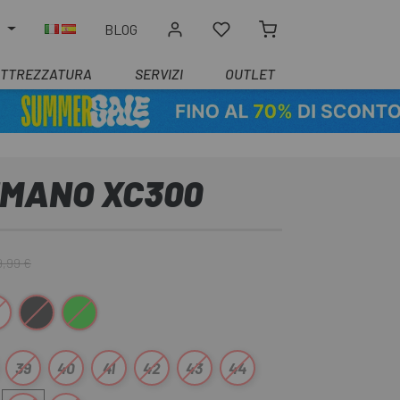
O
BLOG
ATTREZZATURA
SERVIZI
OUTLET
IMANO XC300
9,99 €
nco
Nero
Verde
39
40
41
42
43
44