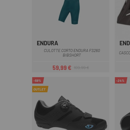
ENDURA
EN
Blu
Grigio
Nero
Verde
CULOTTE CORTO ENDURA FS260
CASCO
BIBSHORT
59,99 €
109,99 €
Prezzo
Prezzo base
-59%
-24%
OUTLET