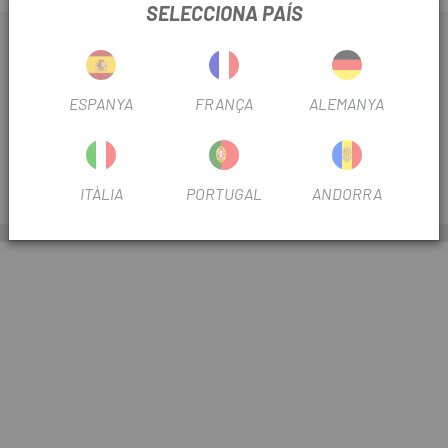
SELECCIONA PAÍS
EXPLORAR
ESPANYA
FRANÇA
ALEMANYA
INFORMACIÓ
SERVEIS
ITÀLIA
PORTUGAL
ANDORRA
ESCAPA
Copyright © 2026,
ESCAPA
| CYCLING TOGETHER