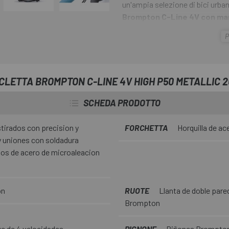
un'ampia selezione di bici urb
Brompton C-Line 4V con man
stessa sensazione di divertime
P
provato. E oggi, con una geomet
e componenti modernizzati, lo fa 
tutto il mondo hanno personalizz
centinaia di modi per soddisfare
CLETTA BROMPTON C-LINE 4V HIGH P50 METALLIC 
viaggiato in tutto il mondo. La m
SCHEDA PRODOTTO
propria vita quotidiana. Con C-
tirados con precision y
FORCHETTA
Horquilla de ac
 uniones con soldadura
os de acero de microaleacion
on
RUOTE
Llanta de doble pared
Brompton
 de 4 velocidades
PIGNONE
Piñones Brompton -