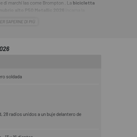
ane di marchi las come Brompton . La
bicicletta
ubrio alto P50 Metallic 2026
incarna la
nto e libertà di movimento che hai sempre
ER SAPERNE DI PIÙ
ria raffinata, eleganti aggiornamenti di design
meglio che mai. Per oltre 45 anni, i ciclisti di
ato le loro fidate bici pieghevoli in acciaio in
 le loro esigenze. Alcuni di loro hanno persino
2026
aggior parte las ha utilizzate per migliorare la
Line, le tue opzioni sono sempre aperte.
ero soldada
, 28 radios unidos a un buje delantero de
 13 y 16 dientes