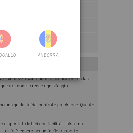
Camminare
E
Meccanica
OGALLO
ANDORRA
à e sicurezza. Aiutandoti a pedalare verso las
 , questo modello rende ogni viaggio
ono una guida fluida, control e precisione. Questo
o e spostato la bici con facilità, il sistema
 telaio è leggero per un facile trasporto,