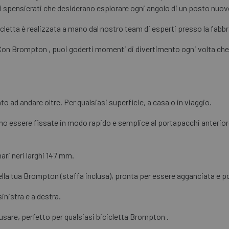
ori spensierati che desiderano esplorare ogni angolo di un posto nuov
icletta è realizzata a mano dal nostro team di esperti presso la fab
 Con Brompton , puoi goderti momenti di divertimento ogni volta che
onto ad andare oltre. Per qualsiasi superficie, a casa o in viaggio.
 essere fissate in modo rapido e semplice al portapacchi anterior
ri neri larghi 147 mm.
ella tua Brompton (staffa inclusa), pronta per essere agganciata e p
nistra e a destra.
usare, perfetto per qualsiasi bicicletta Brompton .