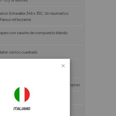
aton Schwalbe 349 x 35C. Un neumatico
flanco reflectante
oqueo con caucho de compuesto blando
alier cónico cuadrado
io de interruptor Brompton de 2 y 3
a frontal para todo tipo de equipaje Brompton
ITALIANO
vole