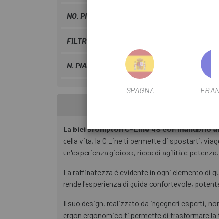
NO. PIGNONI DEL FILTRO
4V
FILTRO DI USCITA
Sì
N. PIASTRE FILTRANTI
1
SPAGNA
FRAN
La
bici Brompton C-Line 4S con manubrio al
della vita, la C Line ti permette di spostarti, v
un'esperienza gioiosa, ricca di agilità e potenza.
La raffinatezza è evidente in ogni elemento di qu
rende l'esperienza di guida confortevole, poten
Il suo design, realizzato da ingegneri esperti, non
ergon ergonomico ti permette di trasformare la tu