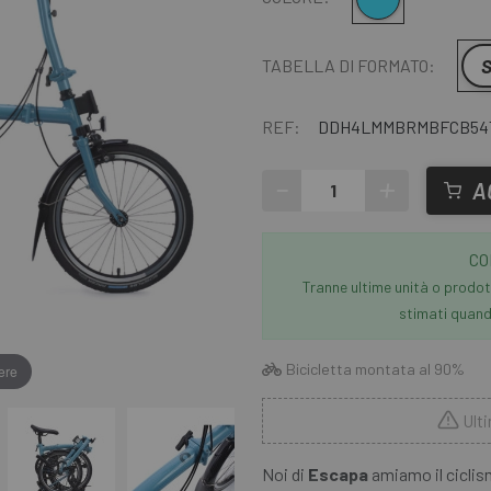
S
TABELLA DI FORMATO:
REF:
DDH4LMMBRMBFCB54
-
+
A
CO
Tranne ultime unità o prodott
stimati quando
Bicicletta montata al 90%
ere
Ulti
Noi di
Escapa
amiamo il ciclis