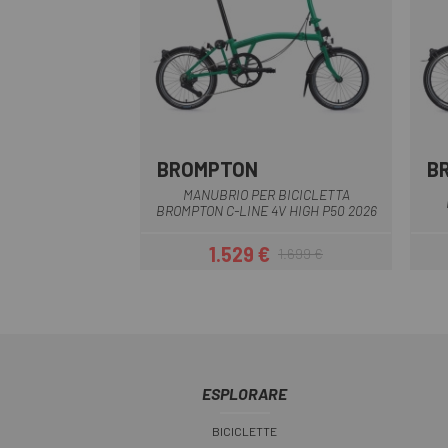
BROMPTON
B
Palm Green - Palm Green
Dune Sand - Dune Sand
MANUBRIO PER BICICLETTA
BROMPTON C-LINE 4V HIGH P50 2026
1.529 €
1.699 €
Prezzo
Prezzo base
ESPLORARE
BICICLETTE