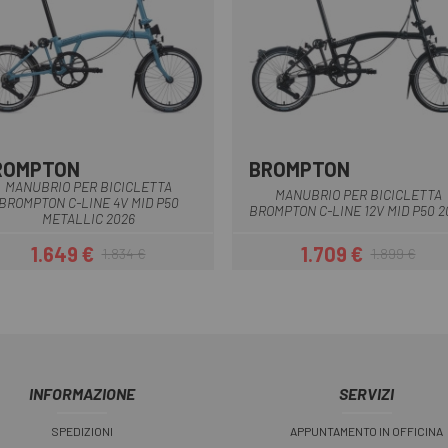
ROMPTON
BROMPTON
Cloud Metallic - Metalic Blue
Black Matt
Palm Green - Palm
Dune Sand - 
Palm Gree
Red 
MANUBRIO PER BICICLETTA
MANUBRIO PER BICICLETTA
BROMPTON C-LINE 4V MID P50
BROMPTON C-LINE 12V MID P50 2
METALLIC 2026
1.649 €
1.709 €
1.834 €
1.899 €
Prezzo
Prezzo base
Prezzo
Prezzo base
INFORMAZIONE
SERVIZI
SPEDIZIONI
APPUNTAMENTO IN OFFICINA