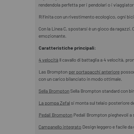
rendendola perfetta per i pendolari o i viaggiat
Rifinita con un rivestimento ecologico, ogni bic
Con la Linea C, spostarsi è un gioco da ragazzi.
emozionante.
Caratteristiche principali:
4 velocità
Il cavallo di battaglia a 4 velocità, pr
Las Brompton
per portapacchi anteriore
possono
con un carico bilanciato in modo ottimale.
Sella Brompton
Sella Brompton standard con bina
La pompa Zefal
si monta sul telaio posteriore d
Pedali Brompton
Pedali Brompton pieghevoli a si
Campanello integrato
Design leggero e facile da 