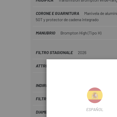
CORONE E GUARNITURA
Manivela de alumini
50T y protector de cadena integrado
MANUBRIO
Brompton High (Tipo H)
FILTRO STAGIONALE
2026
ATTREZZATURA
Bomba Zefal Brompton / Gu
INDIRIZZO
Direccion Brompton
FILTRO MATERIALE
Acciaio
ESPAÑOL
DIAMETRO DEL FILTRO
16"