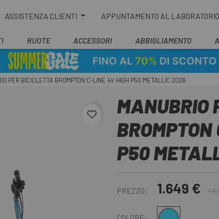
ASSISTENZA CLIENTI
APPUNTAMENTO AL LABORATORI
I
RUOTE
ACCESSORI
ABBIGLIAMENTO
O PER BICICLETTA BROMPTON C-LINE 4V HIGH P50 METALLIC 2026
MANUBRIO P
favorite_border
BROMPTON C
P50 METALL
1.649 €
PREZZO:
1.8
Cloud Metallic - Metalic Blue
COLORE: