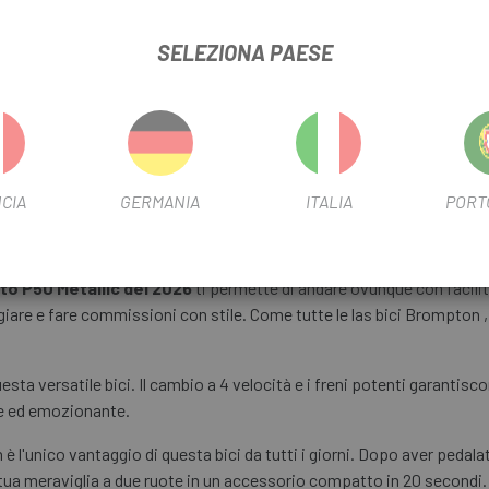
FILTRO MODALITÀ URBANA
SELEZIONA PAESE
TIPO FILTRO DI TRASMISSION
CIA
GERMANIA
ITALIA
PORT
INFORMAZIONI SUL PRODOTTO
to P50 Metallic del 2026
ti permette di andare ovunque con facilit
iaggiare e fare commissioni con stile. Come tutte le las bici Brompton
esta versatile bici. Il cambio a 4 velocità e i freni potenti garantisc
te ed emozionante.
 è l'unico vantaggio di questa bici da tutti i giorni. Dopo aver pedalat
a meraviglia a due ruote in un accessorio compatto in 20 secondi. Il