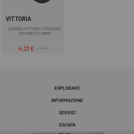
VITTORIA
CAMARA VITTORIA STANDARD
700 PRESTA 48MM
4,21 €
4,95 €
Prezzo
Prezzo base
ESPLORARE
INFORMAZIONE
SERVIZI
ESCAPA
Copyright © 2026,
ESCAPA
| CYCLING TOGETHER