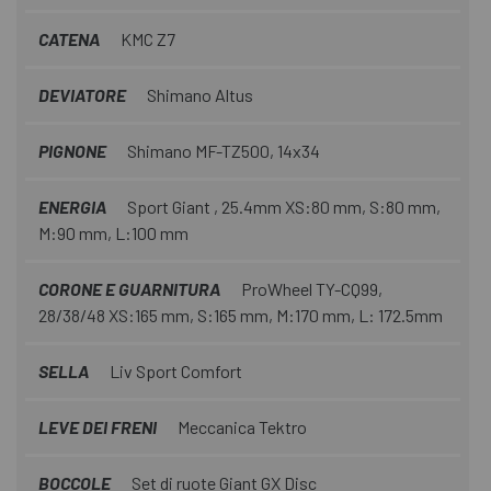
CATENA
KMC Z7
DEVIATORE
Shimano Altus
PIGNONE
Shimano MF-TZ500, 14x34
ENERGIA
Sport Giant , 25.4mm XS:80 mm, S:80 mm,
M:90 mm, L:100 mm
CORONE E GUARNITURA
ProWheel TY-CQ99,
28/38/48 XS:165 mm, S:165 mm, M:170 mm, L: 172.5mm
SELLA
Liv Sport Comfort
LEVE DEI FRENI
Meccanica Tektro
BOCCOLE
Set di ruote Giant GX Disc