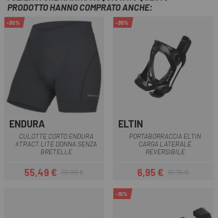
PRODOTTO HANNO COMPRATO ANCHE:
-30%
-35%
ENDURA
ELTIN
CULOTTE CORTO ENDURA
PORTABORRACCIA ELTIN
XTRACT LITE DONNA SENZA
CARGA LATERALE
BRETELLE
REVERSIBILE
55,49 €
6,95 €
79,99 €
10,75 €
Prezzo
Prezzo base
Prezzo
Prezzo base
-15%