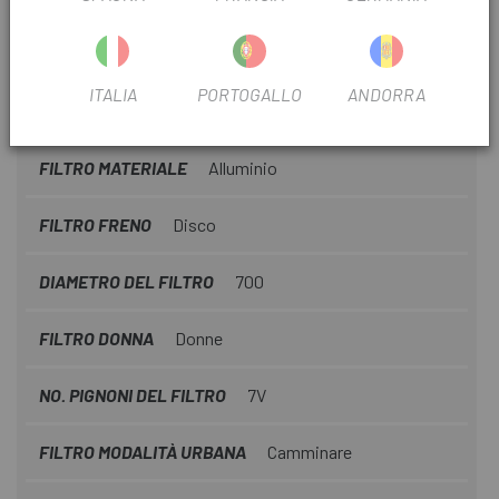
PNEUMATICI
Set di ruote Giant GX Disc
ITALIA
PORTOGALLO
ANDORRA
MOVIMENTO CENTRALE
cartuccia
FILTRO MATERIALE
Alluminio
FILTRO FRENO
Disco
DIAMETRO DEL FILTRO
700
FILTRO DONNA
Donne
NO. PIGNONI DEL FILTRO
7V
FILTRO MODALITÀ URBANA
Camminare