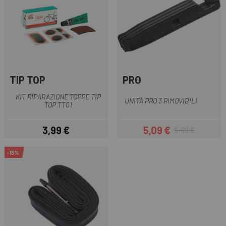
TIP TOP
PRO
KIT RIPARAZIONE TOPPE TIP
UNITÀ PRO 3 RIMOVIBILI
TOP TT01
3,99 €
5,09 €
5,99 €
Prezzo
Prezzo
Prezzo base
-15%