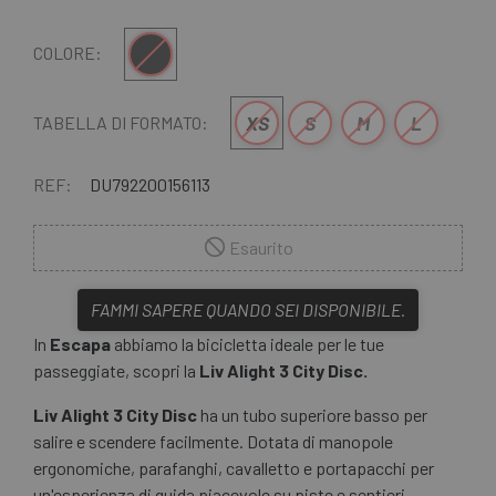
Nero
COLORE:
XS
S
M
L
TABELLA DI FORMATO:
REF:
DU792200156113
Esaurito
FAMMI SAPERE QUANDO SEI DISPONIBILE.
In
Escapa
abbiamo la bicicletta ideale per le tue
passeggiate, scopri la
Liv Alight 3 City Disc.
Liv
Alight 3 City Disc
ha un tubo superiore basso per
salire e scendere facilmente. Dotata di manopole
ergonomiche, parafanghi, cavalletto e portapacchi per
un'esperienza di guida piacevole su piste e sentieri.