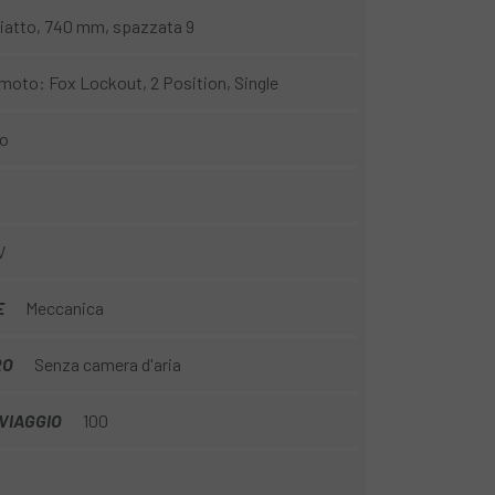
iatto, 740 mm, spazzata 9
moto: Fox Lockout, 2 Position, Single
io
V
E
Meccanica
RO
Senza camera d'aria
 VIAGGIO
100