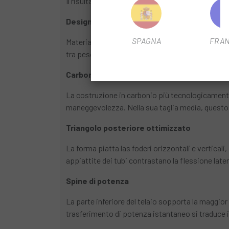
Il risultato? Pochi millimetri di assorbimento 
Design all'avanguardia
SPAGNA
FRAN
Materiali ad alte prestazioni. La struttura in ca
tra peso e assorbimento ottimale delle vibrazioni
Carbonio avanzato
La costruzione in carbonio più tecnologicamente
maneggevolezza. Nella sua taglia media, questo
Triangolo posteriore ottimizzato
La forma piatta las foderi orizzontali e verticali,
appiattite dei tubi contrastano la flessione late
Spine di potenza
La parte inferiore del telaio sopporta la maggior
trasferimento di potenza istantaneo si traduce 