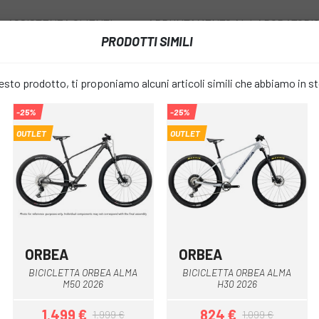
ASSISTENZA CLIENTI
APPUNTAMENTO AL LABORATORI
PRODOTTI SIMILI
I
RUOTE
ACCESSORI
ABBIGLIAMENTO
to prodotto, ti proponiamo alcuni articoli simili che abbiamo in s
-25%
-25%
BICICLETTA ORBEA ALMA M40 2026
OUTLET
OUTLET
BICICLETT
favorite_border
M40 2026
1.799 €
PREZZO:
ORBEA
ORBEA
Blu
nero opaco
Rosso
Verde
Grigio
Verde bianco
BICICLETTA ORBEA ALMA
BICICLETTA ORBEA ALMA
bianco blu
Rosso
Ver
COLORE:
M50 2026
H30 2026
1.499 €
824 €
1.999 €
1.099 €