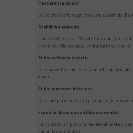
Passaruota da 2,4"
Un volume d'aria maggiore e una superficie di 
Stabilità e velocità
L'angolo di sterzo di 67º offre un maggiore contr
dinamica della pedalata, soprattutto sulle salite 
Tubo vertical più corto
Un tubo vertical più corto lascia il reggisella p
lungo.
Tubo superiore inferiore
Un telaio più basso offre più spazio per muovere la
Forcella idraulica con blocco remoto
Le sospensioni possono essere bloccate o sblocc
seconda del modello).