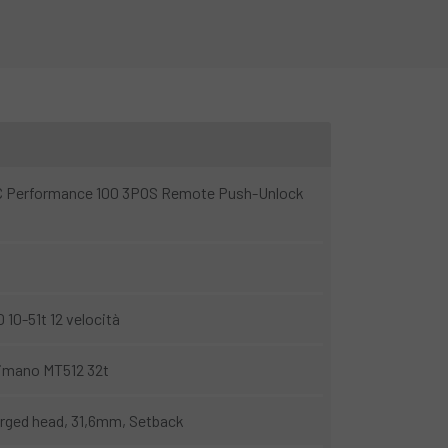
C Performance 100 3POS Remote Push-Unlock
10-51t 12 velocità
imano MT512 32t
orged head, 31,6mm, Setback