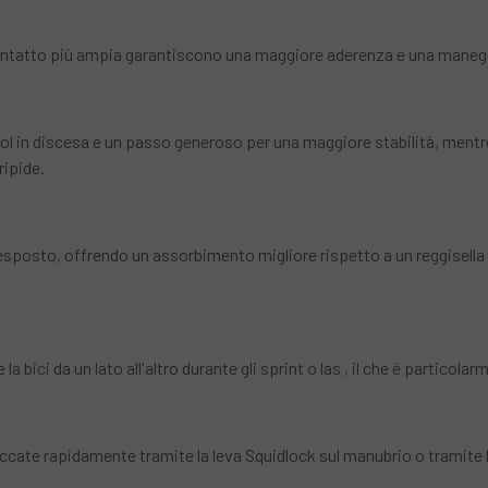
contatto più ampia garantiscono una maggiore aderenza e una manegg
ol in discesa e un passo generoso per una maggiore stabilità, mentre l
ripide.
iù esposto, offrendo un assorbimento migliore rispetto a un reggisella
 bici da un lato all'altro durante gli sprint o las , il che è particolar
ate rapidamente tramite la leva Squidlock sul manubrio o tramite la