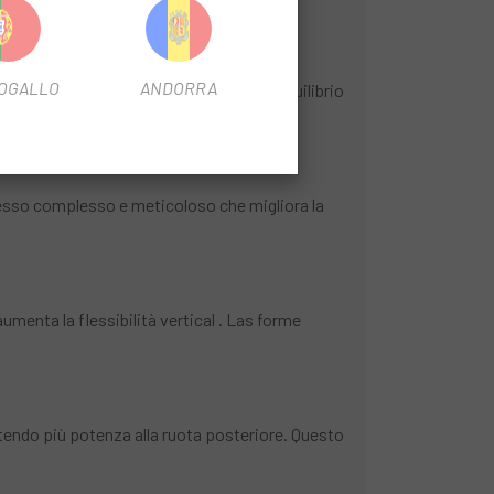
da e prestazioni senza compromessi.
OGALLO
ANDORRA
il design Powerspine offrono un ottimo equilibrio
ti alla ruota posteriore.
ocesso complesso e meticoloso che migliora la
aumenta la flessibilità vertical . Las forme
ettendo più potenza alla ruota posteriore. Questo