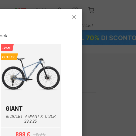
O
BLOG
ATTREZZATURA
SERVIZI
OUTLET
tock
-25%
OUTLET
A ORBEA ALMA
GIANT
Blu
BICICLETTA GIANT XTC SLR
de
29 2 25
899 €
1.199 €