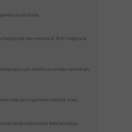
evolezza più fluida.
'angolo del tubo vertical di 75,5º migliora la
 telescopico più stretto su un tubo vertical più
mente utile per risparmiare secondi in las .
 manopola sulla corona della forcella (a