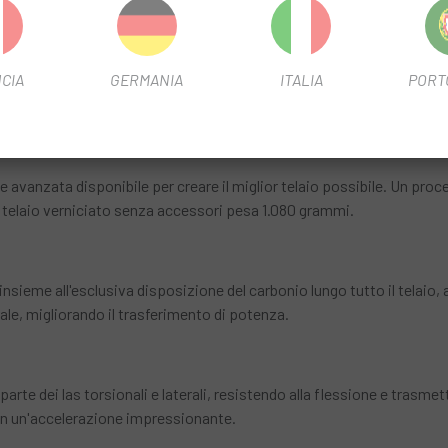
perfettamente regolato, che garantiscono la massima fluidità di gui
CIA
GERMANIA
ITALIA
PORT
rbonio all'avanguardia di Alma , il triangolo posteriore ottimizzato e 
. Ciò significa meno watt persi per affaticamento e più watt trasferi
 avanzata disponibile per creare il miglior telaio possibile. Un pr
 telaio verniciato senza accessori pesa 1.080 grammi.
 insieme all'esclusiva disposizione del carbonio lungo tutto il telaio, 
rale, migliorando il trasferimento di potenza.
 parte dei las torsionali e laterali, resistendo alla flessione e trasm
in un'accelerazione impressionante.