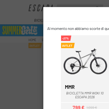
BICICLETTE
E-BIKE
COMPONENT
Al momento non abbiamo scorte di ques
-27%
HOME
BICICLETTE
MTB
MTB AMMORTIZZATE
OUTLET
OUTLET
MMR
Grigio
BICICLETTA MMR WOKI 10
ESCAPA 2026
799 €
1.099 €