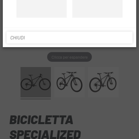
CHIUDI
Clicca per espandere
BICICLETTA
SPECIALIZED