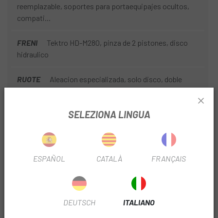
reemplazable, soportes para portaequipajes ocultos,
compati...
FRENI
Tektro HD-M280, pinza de 2 pistones, disco
hidraulico
RUOTE
Aleacion especializada, solo disco, doble
pared, 25 mm de ancho interior, 32h
SELEZIONA LINGUA
MODIFICA
Shimano Altus, 9 velocidades
CATENA
KMC X9EPT, 9 velocidades, revestimiento
anticorrosion con Missing Link reutilizable.
ESPAÑOL
CATALÀ
FRANÇAIS
DEVIATORE
Shimano Altus de 2 velocidades
PIGNONE
SunRace, 9 velocidades, 11-36 dientes
DEUTSCH
ITALIANO