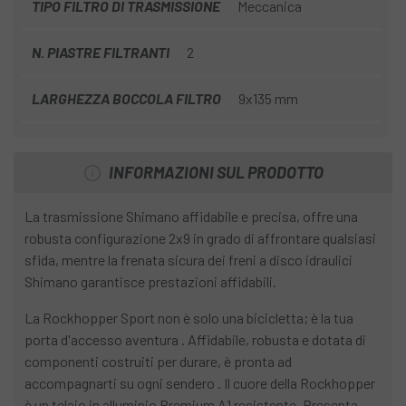
TIPO FILTRO DI TRASMISSIONE
Meccanica
N. PIASTRE FILTRANTI
2
LARGHEZZA BOCCOLA FILTRO
9x135 mm
INFORMAZIONI SUL PRODOTTO
La trasmissione Shimano affidabile e precisa, offre una
robusta configurazione 2x9 in grado di affrontare qualsiasi
sfida, mentre la frenata sicura dei freni a disco idraulici
Shimano garantisce prestazioni affidabili.
La Rockhopper Sport non è solo una bicicletta; è la tua
porta d'accesso aventura . Affidabile, robusta e dotata di
componenti costruiti per durare, è pronta ad
accompagnarti su ogni sendero . Il cuore della Rockhopper
è un telaio in alluminio Premium A1 resistente. Presenta