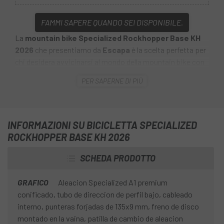
FAMMI SAPERE QUANDO SEI DISPONIBILE.
La
mountain bike Specialized Rockhopper Base KH
2026
che presentiamo da
Escapa
è la scelta perfetta per
chi desidera avvicinarsi al mondo della mountain bike con
una bici versatile e dall'ottimo rapporto qualità-prezzo.
PER SAPERNE DI PIÙ
Incorpora importanti miglioramenti per offrire
un'esperienza più confortevole e sicura sulle lunghe
distanze e sui terreni più impegnativi.
INFORMAZIONI SU BICICLETTA SPECIALIZED
ROCKHOPPER BASE KH 2026
SCHEDA PRODOTTO
GRAFICO
Aleacion Specialized A1 premium
conificado, tubo de direccion de perfil bajo, cableado
interno, punteras forjadas de 135x9 mm, freno de disco
montado en la vaina, patilla de cambio de aleacion