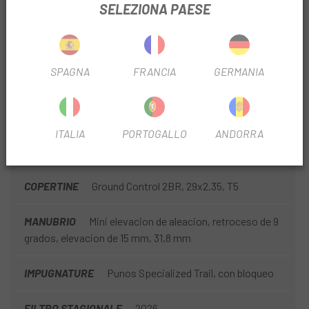
SELEZIONA PAESE
ENERGIA
Aleacion robusta forjada en 3D, 31,8 mm,
elevacion de 6 grados.
CORONE E GUARNITURA
Stout 2x, aleacion forjada
SPAGNA
FRANCIA
GERMANIA
SELLA
Bridge Sport, railes de acero, 155/143 mm
ITALIA
PORTOGALLO
ANDORRA
REGGISELLA
Aleacion, abrazadera de 2 tornillos, 30,9
mm
COPERTINE
Ground Control 2BR, 29x2.35, T5
MANUBRIO
Mini elevacion de aleacion, retroceso de 9
grados, elevacion de 15 mm, 31,8 mm
IMPUGNATURE
Punos Specialized Trail, con bloqueo
FILTRO STAGIONALE
2026