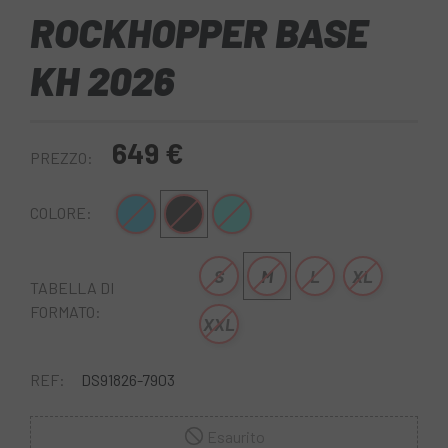
ROCKHOPPER BASE
KH 2026
649 €
PREZZO:
Blu
Nero bianco
Turchese
COLORE:
S
M
L
XL
TABELLA DI
FORMATO:
XXL
REF:
DS91826-7903
Esaurito