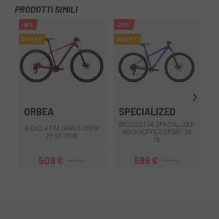
PRODOTTI SIMILI
-15%
-20%
OUTLET
OUTLET
ORBEA
SPECIALIZED
BICICLETTA SPECIALIZED
BICICLETTA ORBEA ONNA
B
ROCKHOPPER SPORT 29
29 50 2026
25
509 €
599 €
599 €
749 €
Prezzo
Prezzo base
Prezzo
Prezzo base