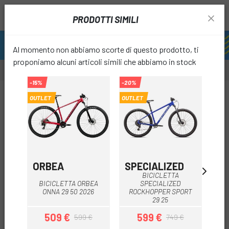
PRODOTTI SIMILI
Al momento non abbiamo scorte di questo prodotto, ti
proponiamo alcuni articoli simili che abbiamo in stock
-15%
-20%
OUTLET
OUTLET
favori
ORBEA
SPECIALIZED
O
BICICLETTA
BICICLETTA ORBEA
SPECIALIZED
B
ONNA 29 50 2026
ROCKHOPPER SPORT
O
29 25
509 €
599 €
599 €
749 €
Prezzo
Prezzo base
Prezzo
Prezzo base