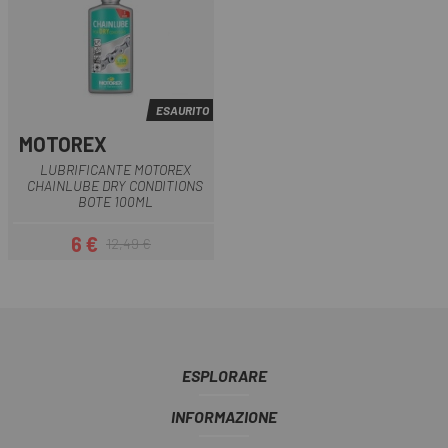
ESAURITO
MOTOREX
LUBRIFICANTE MOTOREX
CHAINLUBE DRY CONDITIONS
BOTE 100ML
6 €
12,49 €
Prezzo
Prezzo base
ESPLORARE
INFORMAZIONE