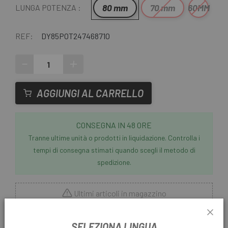
80 mm
70 mm
60MM
LUNGA POTENZA :
REF:
DY85POT24746871O
-
+
AGGIUNGI AL CARRELLO
CONSEGNA IN 48 ORE
Tranne ultime unità o prodotti in liquidazione. Controlla i
tempi di consegna stimati quando scegli il metodo di
spedizione.
Ultimi articoli in magazzino
Da
Escapa
trovi i componenti e gli accessori las migliori
SELEZIONA LINGUA