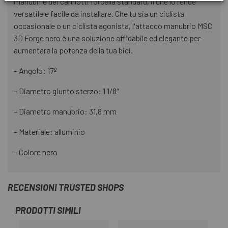
manubri e dei cannotti forcella standard, il che lo rende
versatile e facile da installare. Che tu sia un ciclista
occasionale o un ciclista agonista, l'attacco manubrio MSC
3D Forge nero è una soluzione affidabile ed elegante per
aumentare la potenza della tua bici.
– Angolo: 17º
– Diametro giunto sterzo: 1 1/8″
– Diametro manubrio: 31,8 mm
– Materiale: alluminio
– Colore nero
RECENSIONI TRUSTED SHOPS
PRODOTTI SIMILI
-3