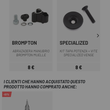
OU
BROMPTON
SPECIALIZED
S
ABRAZADERA MANUBRIO
KIT TAPA POTENZA + VITE
BROMPTON MUELLE
SPECIALIZED VENGE
8 €
8 €
Prezzo
Prezzo
I CLIENTI CHE HANNO ACQUISTATO QUESTO
PRODOTTO HANNO COMPRATO ANCHE:
-51%