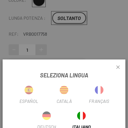
Multiplo
SOLTANTO
LUNGA POTENZA :
REF:
VRB0017758
-
+
AGGIUNGI AL CARRELLO
SELEZIONA LINGUA
CONSEGNA IN 48 ORE
Tranne ultime unità o prodotti in liquidazione. Controlla i
tempi di consegna stimati quando scegli il metodo di
ESPAÑOL
CATALÀ
FRANÇAIS
spedizione.
Ultimi articoli in magazzino
DEUTSCH
ITALIANO