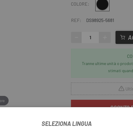
Multiplo
COLORE:
REF:
DS98925-5681
-
+
A
CO
Tranne ultime unità o prodott
stimati quando
Ulti
ere
SCONTO 
Offerta non cumulabile
SELEZIONA LINGUA
Da
Escapa
trovi tutto il necess