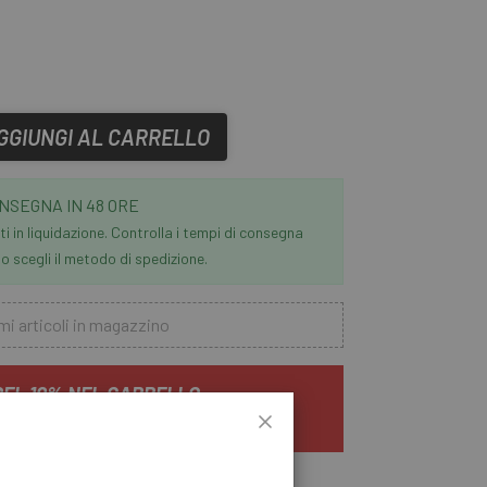
GGIUNGI AL CARRELLO
NSEGNA IN 48 ORE
i in liquidazione. Controlla i tempi di consegna
 scegli il metodo di spedizione.
mi articoli in magazzino
DEL 10% NEL CARRELLO
 con altre promozioni.
Termini e condizioni
ario per la tua e-bike, inclusa la
batteria