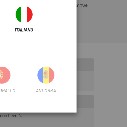
h Levo 4.
Offre una potente capacità di 600Wh
Levo 4 e Vado 3.
ITALIANO
OGALLO
ANDORRA
 con Levo 4.