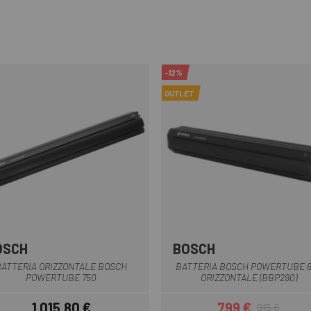
-12%
OUTLET
OSCH
BOSCH
Multiplo
Multiplo
BATTERIA ORIZZONTALE BOSCH
BATTERIA BOSCH POWERTUBE 6
POWERTUBE 750
ORIZZONTALE (BBP290)
1.015,80 €
799 €
915 €