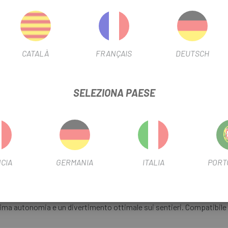
Specialized X2 Series 600W
ed è compatibile con i modelli 
CATALÀ
FRANÇAIS
DEUTSCH
SELEZIONA PAESE
ZED SERIE X2 600WH LEVO 4 MODELLI
SCHEDA PRODOTTO
CIA
GERMANIA
ITALIA
PORT
INFORMAZIONI SUL PRODOTTO
ima autonomia e un divertimento ottimale sui sentieri. Compatibile