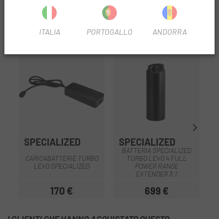
RECENSIONI TRUSTED SHOPS
ITALIA
PORTOGALLO
ANDORRA
PRODOTTI SIMILI
SPECIALIZED
SPECIALIZED
BATTERIA SPECIALIZED
CARICABATTERIE TURBO
TURBO LEVO 4 FULL
LEVO SPECIALIZED
POWER RANGE
EXTENDER 3.1
170 €
699 €
Prezzo
Prezzo