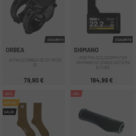
ESAURITO
ESAURITO
ORBEA
SHIMANO
MOSTRA CICLOCOMPUTER
ATTACCO ORBEA OC ST-MC20
SHIMANO SC-EN600 SISTEMA
35
E-TUBE
79,90 €
194,99 €
Prezzo
Prezzo
-50%
-15%
OUTLET
SALDI