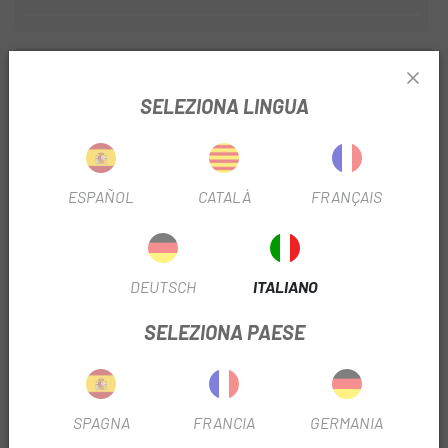
INFORMAZIONI SUL PRODOTTO
SELEZIONA LINGUA
Dettagli
:
RANGE EXTENDER RS 252WH 2022 BATTERIA ESTERNA,
Kemen 2022 e Urrun 2022
ESPAÑOL
CATALÀ
FRANÇAIS
TENSIONE: 8
CAPACITÀ: 252 Wh
CELLULE: .KVJKWO+QP5COUWPI
TEMPO DI CARICA 100% (2A)
DEUTSCH
ITALIANO
CERTIFICAZIONI: ISO13849 > ISO13849-1:2015 IEC62133 >
IEC62133:2017
SELEZIONA PAESE
COMPATIBILE CON RISE H
SPAGNA
FRANCIA
GERMANIA