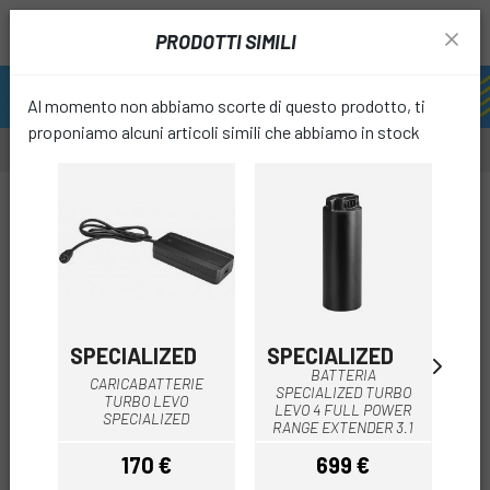
PRODOTTI SIMILI
Al momento non abbiamo scorte di questo prodotto, ti
proponiamo alcuni articoli simili che abbiamo in stock
favori
SPECIALIZED
SPECIALIZED
B
BATTERIA
CARICABATTERIE
BAT
SPECIALIZED TURBO
TURBO LEVO
LEVO 4 FULL POWER
SPECIALIZED
A
RANGE EXTENDER 3.1
170 €
699 €
Prezzo
Prezzo