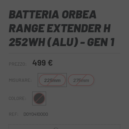
BATTERIA ORBEA
RANGE EXTENDER H
252WH (ALU) - GEN 1
499 €
PREZZO:
225mm
275mm
MISURARE:
Nero
COLORE:
REF:
DOY0410000