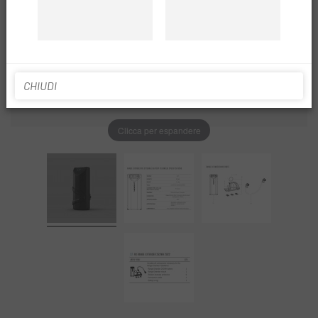
CHIUDI
Clicca per espandere