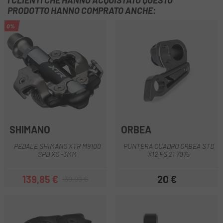
I CLIENTI CHE HANNO ACQUISTATO QUESTO
PRODOTTO HANNO COMPRATO ANCHE:
0%
SHIMANO
ORBEA
PEDALE SHIMANO XTR M9100
PUNTERA CUADRO ORBEA STD
SPD XC -3MM
X12 FS 21 7075
139,85 €
20 €
139,99 €
Prezzo
Prezzo base
Prezzo