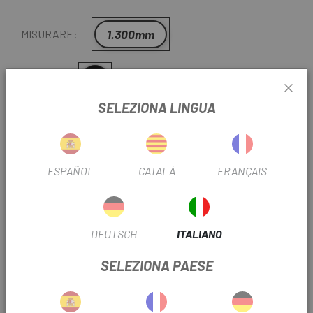
1.300mm
MISURARE:
Nero
COLORE:
SELEZIONA LINGUA
REF:
DX13EB12120006
-
+
ESPAÑOL
CATALÀ
FRANÇAIS
AGGIUNGI AL CARRELLO
DEUTSCH
ITALIANO
CONSEGNA IN 48 ORE
Tranne ultime unità o prodotti in liquidazione. Controlla i
SELEZIONA PAESE
tempi di consegna stimati quando scegli il metodo di
spedizione.