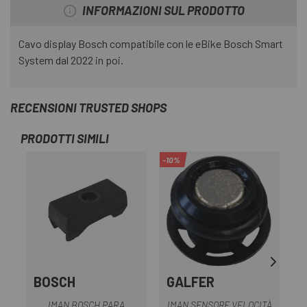
INFORMAZIONI SUL PRODOTTO
Cavo display Bosch compatibile con le eBike Bosch Smart
System dal 2022 in poi.
RECENSIONI TRUSTED SHOPS
PRODOTTI SIMILI
-10%
BOSCH
GALFER
S
IMAN BOSCH PARA
IMAN SENSORE VELOCITÀ