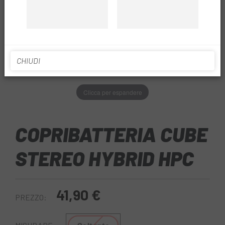
CHIUDI
Clicca per espandere
COPRIBATTERIA CUBE
STEREO HYBRID HPC
41,90 €
PREZZO: