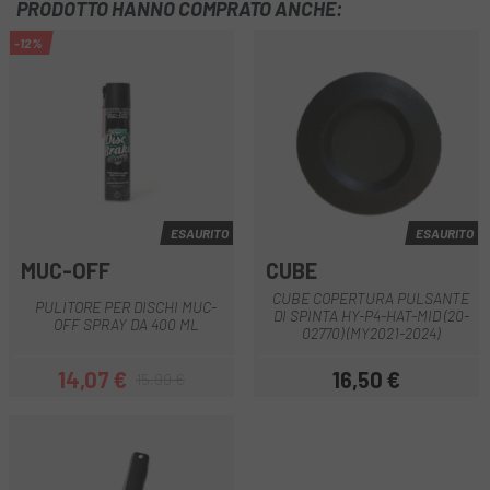
PRODOTTO HANNO COMPRATO ANCHE:
-12%
ESAURITO
ESAURITO
MUC-OFF
CUBE
CUBE COPERTURA PULSANTE
PULITORE PER DISCHI MUC-
DI SPINTA HY-P4-HAT-MID (20-
OFF SPRAY DA 400 ML
02770) (MY2021-2024)
14,07 €
16,50 €
15,99 €
Prezzo
Prezzo base
Prezzo