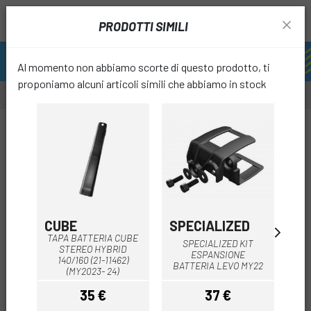
PRODOTTI SIMILI
Al momento non abbiamo scorte di questo prodotto, ti
proponiamo alcuni articoli simili che abbiamo in stock
favori
CUBE
SPECIALIZED
SP
TAPA BATTERIA CUBE
SPECIALIZED KIT
CA
STEREO HYBRID
ESPANSIONE
R
140/160 (21-11462)
BATTERIA LEVO MY22
(MY2023- 24)
35 €
37 €
Prezzo
Prezzo