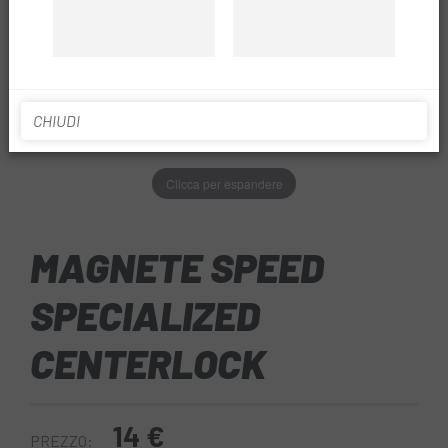
CHIUDI
Clicca per espandere
MAGNETE SPEED
SPECIALIZED
CENTERLOCK
14 €
PREZZO: