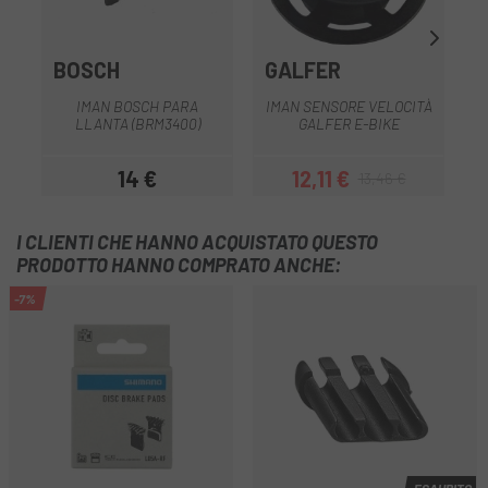
BOSCH
GALFER
IMAN BOSCH PARA
IMAN SENSORE VELOCITÀ
LLANTA (BRM3400)
GALFER E-BIKE
14 €
12,11 €
13,46 €
Prezzo
Prezzo
Prezzo base
I CLIENTI CHE HANNO ACQUISTATO QUESTO
PRODOTTO HANNO COMPRATO ANCHE:
-7%