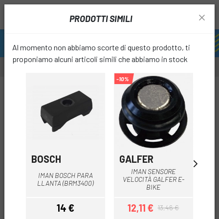
PRODOTTI SIMILI
Al momento non abbiamo scorte di questo prodotto, ti
proponiamo alcuni articoli simili che abbiamo in stock
-10%
favori
BOSCH
GALFER
CU
IMAN SENSORE
IMAN BOSCH PARA
C
VELOCITÀ GALFER E-
LLANTA (BRM3400)
BIKE
14 €
12,11 €
13,46 €
Prezzo
Prezzo
Prezzo base