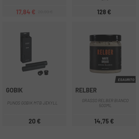
17,84 €
128 €
20,99 €
Prezzo
Prezzo base
Prezzo
ESAURITO
GOBIK
RELBER
GRASSO RELBER BIANCO
PUNOS GOBIK MTB JEKYLL
500ML
20 €
14,75 €
Prezzo
Prezzo