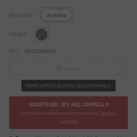
Soltanto
MISURARE:
Nero
COLORE:
REF:
DSS226800004
Esaurito
FAMMI SAPERE QUANDO SEI DISPONIBILE.
SCONTO DEL 10% NEL CARRELLO
Offerta non cumulabile con altre promozioni.
Termini e
condizioni