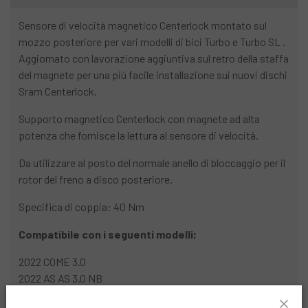
Sensore di velocità magnetico Centerlock montato sul
mozzo posteriore per vari modelli di bici Turbo e Turbo SL .
Aggiornato con lavorazione aggiuntiva sul retro della staffa
del magnete per una più facile installazione sui nuovi dischi
Sram Centerlock.
Supporto magnetico Centerlock con magnete ad alta
potenza che fornisce la lettura al sensore di velocità.
Da utilizzare al posto del normale anello di bloccaggio per il
rotor del freno a disco posteriore.
Specifica di coppia: 40 Nm
Compatibile con i seguenti modelli;
2022 COME 3.0
2022 AS AS 3.0 NB
2022 COMO SL COMO SL 4.0