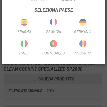
SELEZIONA PAESE
Da
Escapa
abbiamo tutti gli accessori, componenti e
ricambi originali del marchio Specialized. Il
Display Turbo
X Dayton Clean Cockpit Specialized SP2890
è il
display di ricambio per la Specialized Turbo.
SPAGNA
FRANCIA
GERMANIA
ITALIA
PORTOGALLO
ANDORRA
INFORMAZIONI SU MOSTRA TURBO X DAYTON
CLEAN COCKPIT SPECIALIZED SP2890
SCHEDA PRODOTTO
FILTRO STAGIONALE
2014