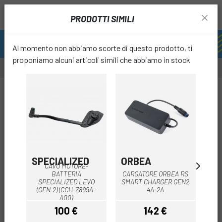
PRODOTTI SIMILI
Al momento non abbiamo scorte di questo prodotto, ti
proponiamo alcuni articoli simili che abbiamo in stock
favori
SPECIALIZED
ORBEA
O
CAVO MOTORE-
BATTERIA
CARGATORE ORBEA RS
SPECIALIZED LEVO
SMART CHARGER GEN2
CO
(GEN.2) (CCH-Z899A-
4A-2A
A00)
100 €
142 €
Prezzo
Prezzo