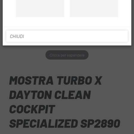
CHIUDI
Clicca per espandere
MOSTRA TURBO X
DAYTON CLEAN
COCKPIT
SPECIALIZED SP2890