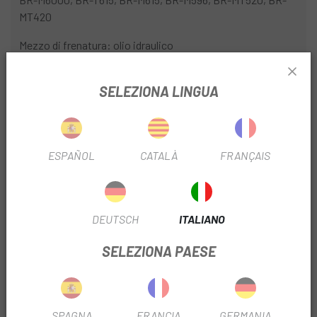
MT420
Mezzo di frenatura: olio idraulico
Uscita del cavo/connessione: dritta, senza banjo
SELEZIONA LINGUA
Diametro: 5 mm
Lunghezza: 100 cm, 170 cm o 200 cm
ESPAÑOL
CATALÀ
FRANÇAIS
Colore del tubo del freno: nero
Peso approssimativo: 40g (1700 mm)
Incluso:
DEUTSCH
ITALIANO
1x tubo del freno
SELEZIONA PAESE
2x olive
2 pin di inserimento
SPAGNA
FRANCIA
GERMANIA