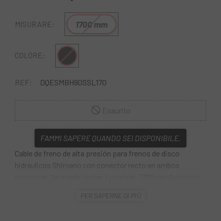
1700 mm
MISURARE:
Nero
COLORE:
REF:
DQESMBH90SSL170
Esaurito
FAMMI SAPERE QUANDO SEI DISPONIBILE.
Cable de freno de alta presión para frenos de disco
hidráulicos Shimano con conector recto en ambos
extremos. Se puede cortar. Longitud: 1700mm Conexión:
recta ·Banjo Acortable: Si Material Banjo: Aluminio
PER SAPERNE DI PIÙ
Longitud del Banjo: Standard Material Banjo ·Tornillo:
Acero longitud tornillo Banjo: largo (estándar) Material