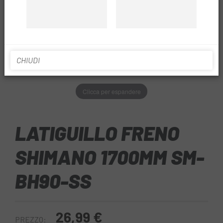
CHIUDI
Clicca per espandere
LATIGUILLO FRENO
SHIMANO 1700MM SM-
BH90-SS
26,99 €
PREZZO: