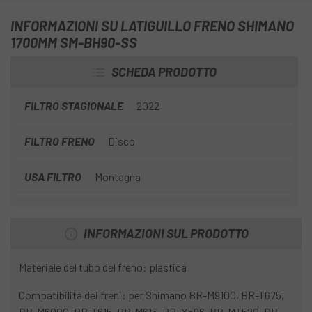
Tornillo de conexión: Acero Rigidez: alto (5 de 5)
Compatibilidad XTR M9100 Series, DEORE M6000 Series,
INFORMAZIONI SU LATIGUILLO FRENO SHIMANO
SHIMANO DEORE LX T670 Series, SHIMANO
1700MM SM-BH90-SS
SCHEDA PRODOTTO
FILTRO STAGIONALE
2022
FILTRO FRENO
Disco
USA FILTRO
Montagna
INFORMAZIONI SUL PRODOTTO
Materiale del tubo del freno: plastica
Compatibilità dei freni: per Shimano BR-M9100, BR-T675,
BR-M6000, BR-T615, BR-M615, BR-M596, BR-MT520, BR-