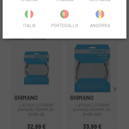
2x dado di connessione
RECENSIONI TRUSTED SHOPS
ITALIA
PORTOGALLO
ANDORRA
PRODOTTI SIMILI
SHIMANO
SHIMANO
LATIGUILLO FRENO
LATIGUILLO FRENO
SHIMANO 1700MM SM-
SHIMANO 2000MM SM-
BH90-SB
BH90-SBM
32,99 €
33,99 €