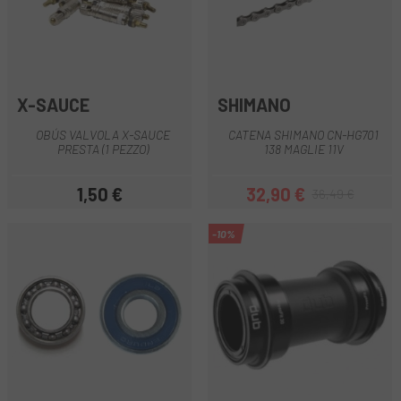
X-SAUCE
SHIMANO
OBÚS VALVOLA X-SAUCE
CATENA SHIMANO CN-HG701
PRESTA (1 PEZZO)
138 MAGLIE 11V
1,50 €
32,90 €
36,49 €
Prezzo
Prezzo
Prezzo base
-10%