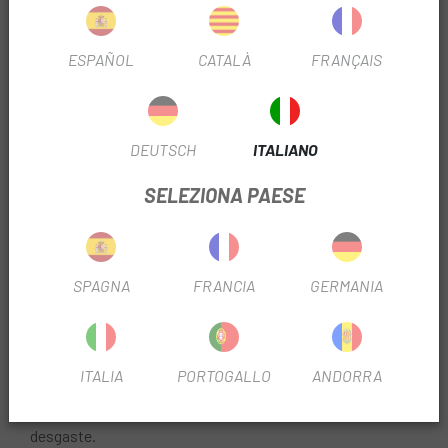
9000 POLIMERO
ESPAÑOL
CATALÀ
FRANÇAIS
42,99 €
PREZZO:
DEUTSCH
ITALIANO
Bianco
Grigio
Nero
Rosso
COLORE:
SELEZIONA PAESE
REF:
DQY8YZ98010
Esaurito
SPAGNA
FRANCIA
GERMANIA
FAMMI SAPERE QUANDO SEI DISPONIBILE.
Cable y funda de freno para ciclismo de carretera.
ITALIA
PORTOGALLO
ANDORRA
Elaborado con polímero para una gran resistencia al
desgaste.