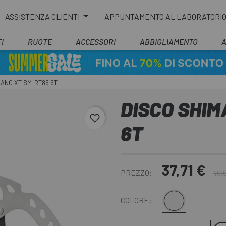
ASSISTENZA CLIENTI
APPUNTAMENTO AL LABORATORI
I
RUOTE
ACCESSORI
ABBIGLIAMENTO
MANO XT SM-RT86 6T
DISCO SHIM
favorite_border
6T
37,71 €
PREZZO:
40,
Argento
COLORE: