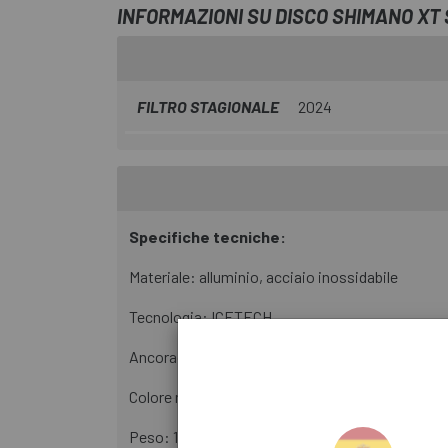
INFORMAZIONI SU DISCO SHIMANO XT 
FILTRO STAGIONALE
2024
Specifiche tecniche:
Materiale: alluminio, acciaio inossidabile
Tecnologia: ICETECH
Ancoraggio del disco: 6 viti
Colore ragno: nero
Peso: 135 g