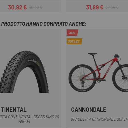
30,92 €
31,99 €
36,38 €
37,64 €
Prezzo
Prezzo base
Prezzo
Prezzo base
TO PRODOTTO HANNO COMPRATO ANCHE:
-33%
OUTLET
TINENTAL
CANNONDALE
Nero
Giallo-Nero
Nero
Rosso
RTA CONTINENTAL CROSS KING 26
BICICLETTA CANNONDALE SCALPE
RIGIDA