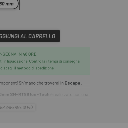
160 mm
GGIUNGI AL CARRELLO
NSEGNA IN 48 ORE
i in liquidazione. Controlla i tempi di consegna
 scegli il metodo di spedizione.
 componenti Shimano che troverai in
Escapa .
160mm SM-RT86 Ice-Tech
è realizzato con una
o e acciaio, garantendo prestazioni di frenata
ER SAPERNE DI PIÙ
o e asciutto. La rimozione del calore è
o e aumenta la durata. Grazie alla spider in
 le deformazioni del disco difficilmente disturbano