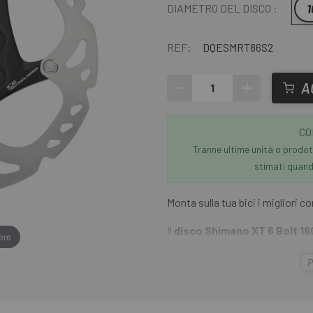
DIAMETRO DEL DISCO :
REF:
DQESMRT86S2
-
+
A
CO
Tranne ultime unità o prodott
stimati quando
Monta sulla tua bici i migliori
Il
disco Shimano XT 6 Bolt 
ere
struttura a sandwich in allumini
P
ottimali in condizioni di bagnat
migliorata dal nucleo in allumini
alluminio e all'elevata rigidità,