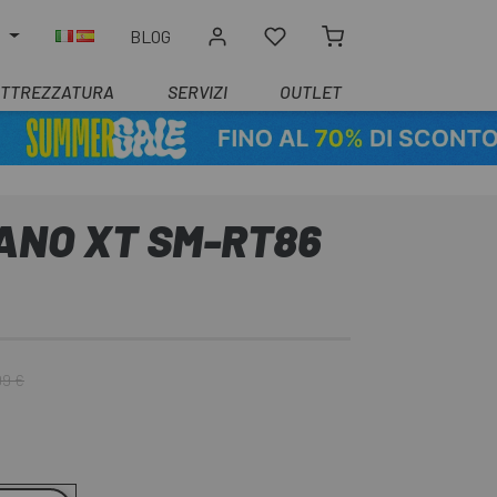
O
BLOG
ATTREZZATURA
SERVIZI
OUTLET
ANO XT SM-RT86
99 €