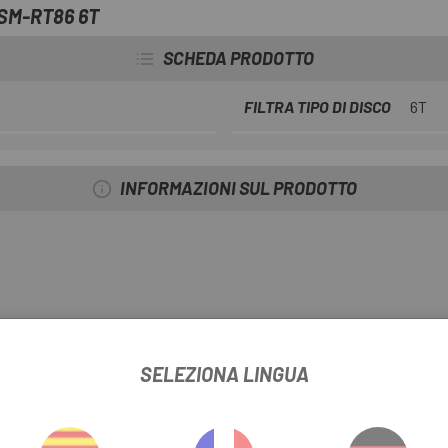
e quindi la lucidatura viene in g
SM-RT86 6T
SCHEDA PRODOTTO
FILTRA TIPO DI DISCO
6T
INFORMAZIONI SUL PRODOTTO
SELEZIONA LINGUA