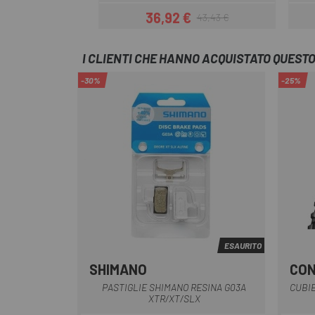
36,92 €
43,43 €
Prezzo
Prezzo base
I CLIENTI CHE HANNO ACQUISTATO QUES
-30%
-25%
ESAURITO
SHIMANO
CON
Multiplo
PASTIGLIE SHIMANO RESINA G03A
CUBIE
XTR/XT/SLX