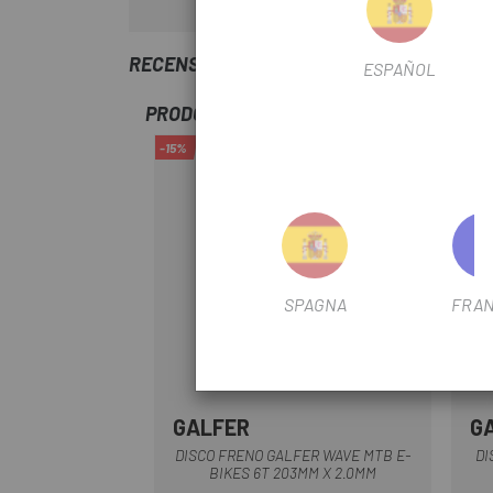
RECENSIONI TRUSTED SHOPS
ESPAÑOL
PRODOTTI SIMILI
-15%
-15%
SPAGNA
FRAN
GALFER
G
Multiplo
DISCO FRENO GALFER WAVE MTB E-
DI
BIKES 6T 203MM X 2.0MM