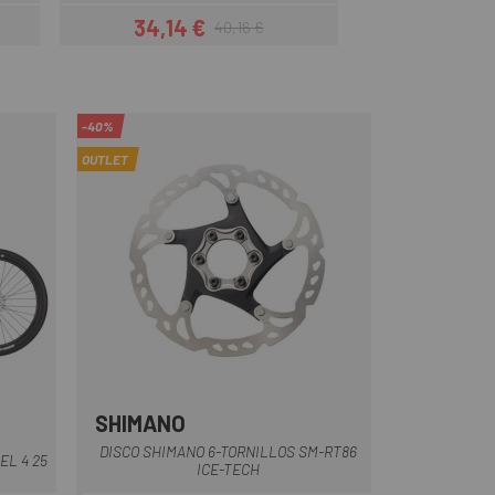
34,14 €
30,82 
40,16 €
Prezzo
Prezzo base
-40%
OUTLET
SHIMANO
DISCO SHIMANO 6-TORNILLOS SM-RT86
L 4 25
ICE-TECH