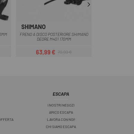
SHIMANO
SHIMANO
Multiplo
00MM
FRENO A DISCO POSTERIORE SHIMANO
KIT FRENO DISC
DEORE M401 170MM
ANT. 2
63,99 €
79,99 
79,99 €
Prezzo
Prezzo base
ESCAPA
I NOSTRI NEGOZI
AMICO ESCAPA
 OFFERTA
LAVORA CON NOI!
CHI SIAMO ESCAPA