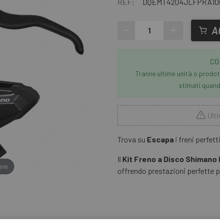
REF:
DQEMT4204JLFPRA10
-
+
A
CO
Tranne ultime unità o prodott
stimati quando
Ulti
Trova su
Escapa
i freni perfett
Il
Kit Freno a Disco Shimano D
ere
offrendo prestazioni perfette pe