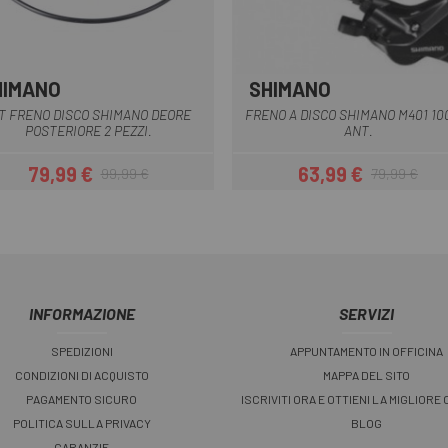
HIMANO
SHIMANO
Multiplo
T FRENO DISCO SHIMANO DEORE
FRENO A DISCO SHIMANO M401 1
POSTERIORE 2 PEZZI.
ANT.
79,99 €
63,99 €
99,99 €
79,99 €
Prezzo
Prezzo base
Prezzo
Prezzo base
INFORMAZIONE
SERVIZI
SPEDIZIONI
APPUNTAMENTO IN OFFICINA
CONDIZIONI DI ACQUISTO
MAPPA DEL SITO
PAGAMENTO SICURO
ISCRIVITI ORA E OTTIENI LA MIGLIORE
POLITICA SULLA PRIVACY
BLOG
GARANZIE