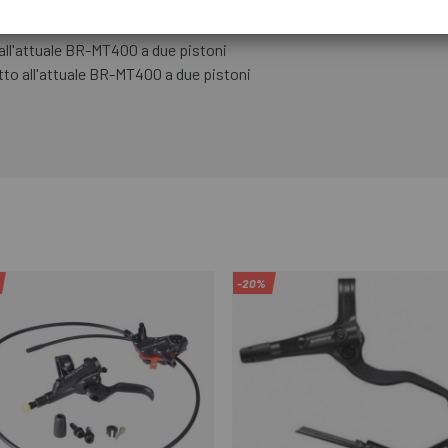
i 10 gradi per la leva del cambio I-SPEC EV
 al BR-MT520
ll'attuale BR-MT400 a due pistoni
to all'attuale BR-MT400 a due pistoni
-20%