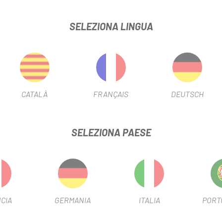
IMANO DEORE ANT. 4 PIST.
SELEZIONA LINGUA
SCHEDA PRODOTTO
FILTRO FRENO
Disco
FILTRO PISTONI
4P
CATALÀ
FRANÇAIS
DEUTSCH
INFORMAZIONI SUL PRODOTTO
SELEZIONA PAESE
CIA
GERMANIA
ITALIA
PORT
reno più rigida