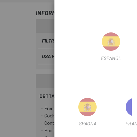
INFORMAZIONI SU KIT FRENO DISCO SH
FILTRO STAGIONALE
2022
USA FILTRO
Montagna
ESPAÑOL
DETTAGLI
・Frenata più rapida con corsa libera più breve
・Cockpit ottimizzato e regolabile dal ciclista
・Controllo freni ad alte prestazioni
SPAGNA
FRAN
・Punto di contatto aggiuntivo per una leva del f