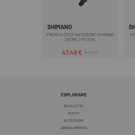
SHIMANO
S
FRENO A DISCO ANTERIORE SHIMANO
KI
DEORE 2 PISTON.
47,49 €
58,99 €
Prezzo
Prezzo base
ESPLORARE
BICICLETTE
RUOTE
ACCESSORI
ABBIGLIAMENTO