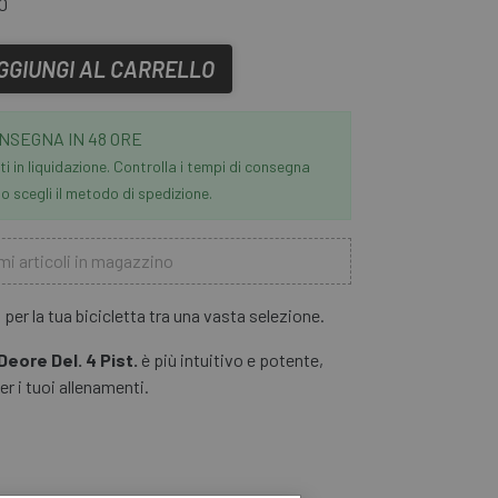
0
GGIUNGI AL CARRELLO
NSEGNA IN 48 ORE
i in liquidazione. Controlla i tempi di consegna
 scegli il metodo di spedizione.
mi articoli in magazzino
i per la tua bicicletta tra una vasta selezione.
eore Del. 4 Pist.
è più intuitivo e potente,
r i tuoi allenamenti.