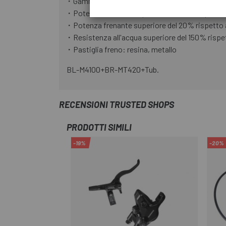
・Gamma di regolazione dell'angolo di rotazione d
・Potenza frenante superiore del 90% rispetto
・Potenza frenante superiore del 20% rispetto a
・Resistenza all'acqua superiore del 150% rispet
・Pastiglia freno: resina, metallo
BL-M4100+BR-MT420+Tub.
RECENSIONI TRUSTED SHOPS
PRODOTTI SIMILI
-19%
-20%