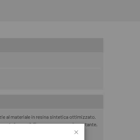
e al materiale in resina sintetica ottimizzato.
remamente basso. Infine, ma non meno importante,