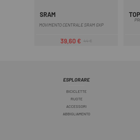
SRAM
TO
Multiplo
PR
MOVIMENTO CENTRALE SRAM GXP
39,60 €
44 €
Prezzo
Prezzo base
ESPLORARE
BICICLETTE
RUOTE
ACCESSORI
ABBIGLIAMENTO