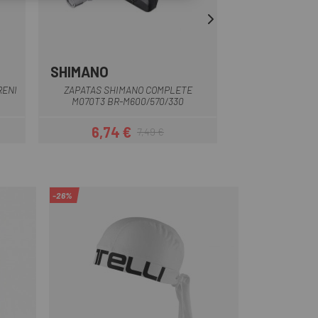
SHIMANO
EKIBOK
Multiplo
RENI
ZAPATAS SHIMANO COMPLETE
PASTIGLIE EKIBO
M070T3 BR-M600/570/330
6,74 €
8
7,49 €
Prezzo
Prezzo base
-26%