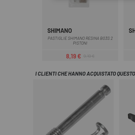
SHIMANO
S
Multiplo
PASTIGLIE SHIMANO RESINA B03S 2
PISTONI
8,19 €
9,10 €
Prezzo
Prezzo base
I CLIENTI CHE HANNO ACQUISTATO QUES