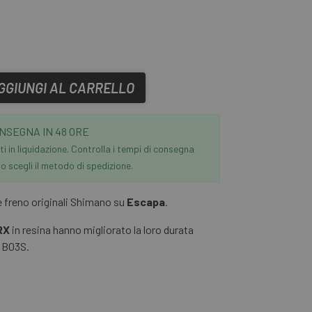
GGIUNGI AL CARRELLO
NSEGNA IN 48 ORE
i in liquidazione. Controlla i tempi di consegna
 scegli il metodo di spedizione.
e freno originali Shimano su
Escapa
.
RX
in resina hanno migliorato la loro durata
e B03S.