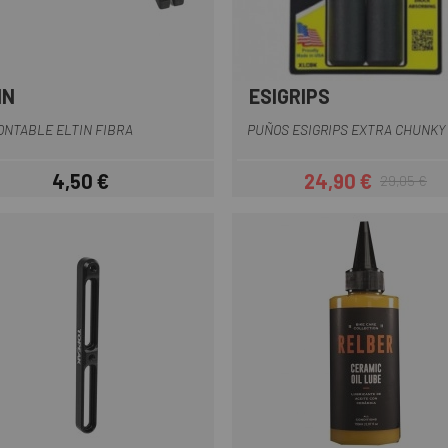
IN
ESIGRIPS
Arancia
Blu
Azzurro
Nero
Ros
+1
NTABLE ELTIN FIBRA
PUÑOS ESIGRIPS EXTRA CHUNKY
4,50 €
24,90 €
29,05 €
Prezzo
Prezzo
Prezzo base