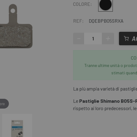
Multiplo
COLORE:
REF:
DQEBPB05SRXA
-
+
A
CO
Tranne ultime unità o prodott
stimati quando
La più ampia varietà di pastigli
Le
Pastiglie Shimano B05S-
ere
rispetto ai loro predecessori, l