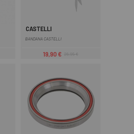
CASTELLI
so
Nero bianco
Nero giallo
Nero bianco
BANDANA CASTELLI
19,90 €
26,95 €
Prezzo
Prezzo base