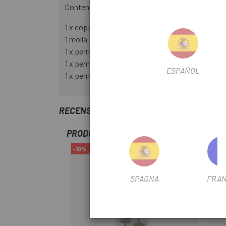
Contenuto:
1 x coppia di pastiglie dei freni Shimano B05S-R
1 molla
1 x perni tipo 1
1 x perni tipo 2
ESPAÑOL
1 x perni tipo 3
RECENSIONI TRUSTED SHOPS
PRODOTTI SIMILI
-10%
-7%
SPAGNA
FRAN