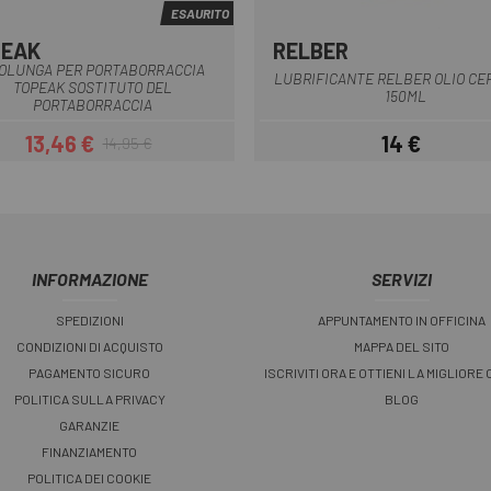
ESAURITO
PEAK
RELBER
Nero
OLUNGA PER PORTABORRACCIA
LUBRIFICANTE RELBER OLIO CE
TOPEAK SOSTITUTO DEL
150ML
PORTABORRACCIA
13,46 €
14 €
14,95 €
Prezzo
Prezzo base
Prezzo
INFORMAZIONE
SERVIZI
SPEDIZIONI
APPUNTAMENTO IN OFFICINA
CONDIZIONI DI ACQUISTO
MAPPA DEL SITO
PAGAMENTO SICURO
ISCRIVITI ORA E OTTIENI LA MIGLIORE
POLITICA SULLA PRIVACY
BLOG
GARANZIE
FINANZIAMENTO
POLITICA DEI COOKIE