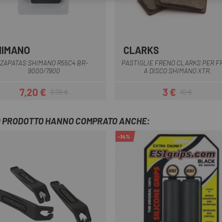
HIMANO
CLARKS
Multiplo
ZAPATAS SHIMANO R55C4 BR-
PASTIGLIE FRENO CLARKS PER F
9000/7900
A DISCO SHIMANO XTR.
7,20 €
3 €
7,79 €
10 €
Prezzo
Prezzo base
Prezzo
Prezzo base
TO PRODOTTO HANNO COMPRATO ANCHE:
-14%