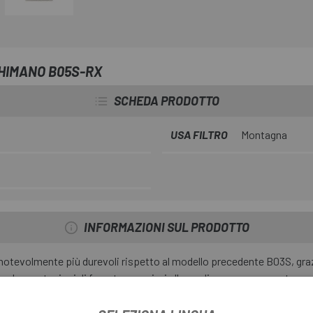
SHIMANO B05S-RX
SCHEDA PRODOTTO
USA FILTRO
Montagna
INFORMAZIONI SUL PRODOTTO
otevolmente più durevoli rispetto al modello precedente B03S, grazi
one, le prestazioni di frenata superiori alla media e un rumore est
numerosi freni a disco delle categorie MTB e touring.