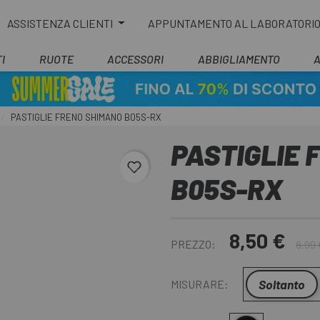
ASSISTENZA CLIENTI
APPUNTAMENTO AL LABORATORI
I
RUOTE
ACCESSORI
ABBIGLIAMENTO
PASTIGLIE FRENO SHIMANO B05S-RX
PASTIGLIE 
favorite_border
B05S-RX
8,50 €
PREZZO:
8,99 
Soltanto
MISURARE: