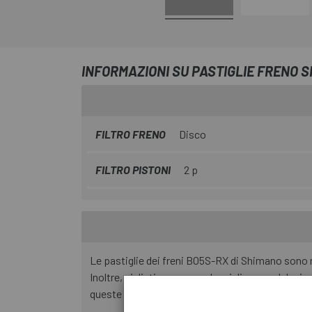
INFORMAZIONI SU PASTIGLIE FRENO 
FILTRO FRENO
Disco
FILTRO PISTONI
2 p
Le pastiglie dei freni B05S-RX di Shimano sono n
Inoltre, si distinguono per la migliore modulazi
queste pastiglie dei freni sono compatibili con 