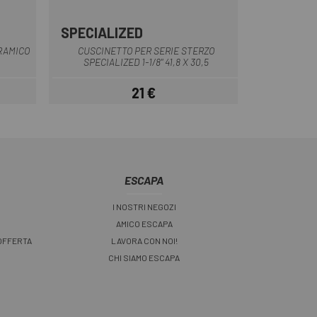
SPECIALIZED
Multiplo
RAMICO
CUSCINETTO PER SERIE STERZO
SPECIALIZED 1-1/8" 41,8 X 30,5
21 €
Prezzo
ESCAPA
I NOSTRI NEGOZI
AMICO ESCAPA
 OFFERTA
LAVORA CON NOI!
CHI SIAMO ESCAPA