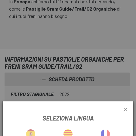
In
Escapa
abbiamo tutti i ricambi che stai cercando,
come le
Pastiglie Sram Guide/Trail/G2 Organiche
di
cui i tuoi freni hanno bisogno.
INFORMAZIONI SU PASTIGLIE ORGANICHE PER
FRENI SRAM GUIDE/TRAIL/G2
SCHEDA PRODOTTO
FILTRO STAGIONALE
2022
USA FILTRO
Montagna
SELEZIONA LINGUA
INFORMAZIONI SUL PRODOTTO