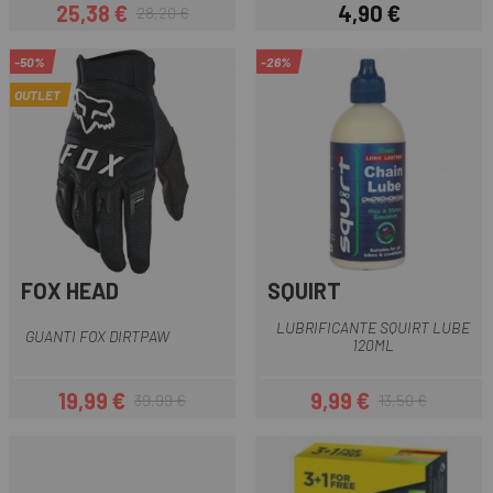
25,38 €
4,90 €
28,20 €
Prezzo
Prezzo base
Prezzo
-50%
-26%
OUTLET
FOX HEAD
SQUIRT
LUBRIFICANTE SQUIRT LUBE
GUANTI FOX DIRTPAW
120ML
19,99 €
9,99 €
39,99 €
13,50 €
Prezzo
Prezzo base
Prezzo
Prezzo base