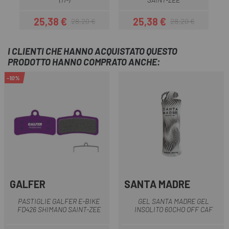
25,38 €
25,38 €
28,20 €
28,20 €
Prezzo
Prezzo base
Prezzo
Prezzo base
I CLIENTI CHE HANNO ACQUISTATO QUESTO
PRODOTTO HANNO COMPRATO ANCHE:
-10%
GALFER
SANTA MADRE
PASTIGLIE GALFER E-BIKE
GEL SANTA MADRE GEL
FD426 SHIMANO SAINT-ZEE
INSOLITO 60CHO OFF CAF