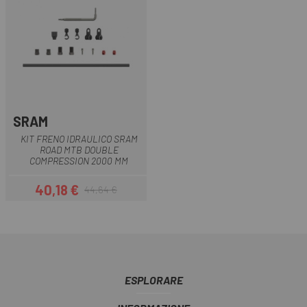
SRAM
KIT FRENO IDRAULICO SRAM
ROAD MTB DOUBLE
COMPRESSION 2000 MM
40,18 €
44,64 €
Prezzo
Prezzo base
ESPLORARE