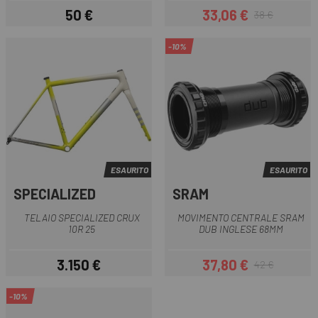
50 €
33,06 €
38 €
Prezzo
Prezzo
Prezzo base
-10%
ESAURITO
ESAURITO
SPECIALIZED
SRAM
TELAIO SPECIALIZED CRUX
MOVIMENTO CENTRALE SRAM
10R 25
DUB INGLESE 68MM
3.150 €
37,80 €
42 €
Prezzo
Prezzo
Prezzo base
-10%